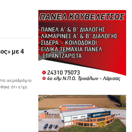
ος» με 4
στο αεροδρόμιο
ηκε ότι είχε