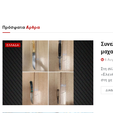
Πρόσφατα
Άρθρα
Συνε
ΕΛΛΆΔΑ
μαχα
6 Αυγ
Στη σύ
«Ελευθ
στη χε
ΔΙΑΒ