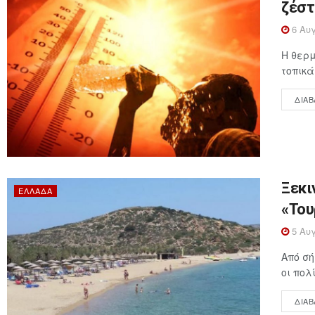
ζέστ
6 Αυγ
Η θερμ
τοπικά
ΔΙΑΒ
Ξεκι
ΕΛΛΆΔΑ
«Του
5 Αυγ
Από σή
οι πολ
ΔΙΑΒ