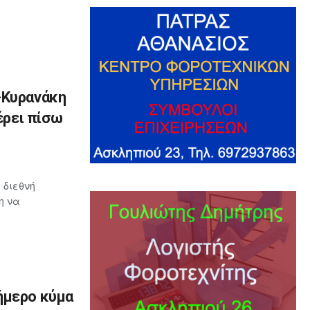
-Κυρανάκη
έρει πίσω
 διεθνή
η να
ήμερο κύμα