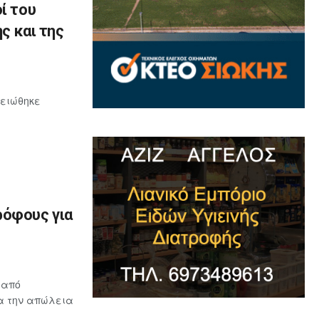
ί του
ς και της
μειώθηκε
ρόφους για
 από
ια την απώλεια