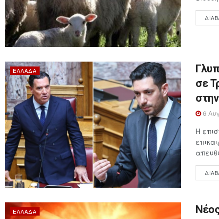
ΔΙΑΒ
Γλυπ
ΕΛΛΆΔΑ
σε Τ
στην
6 Αυγ
Η επι
επικαι
απευθύ
ΔΙΑΒ
Νέος
ΕΛΛΆΔΑ