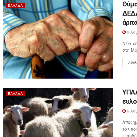
Θύμα
ΕΛΛΆΔΑ
ΔΕΔΔ
άρπα
6 Αυγ
Νέα απ
στη Μα
ΔΙΑΒ
ΥΠΑΑ
ΕΛΛΆΔΑ
ευλο
6 Αυγ
Αποζημ
το υπο
εισοδή