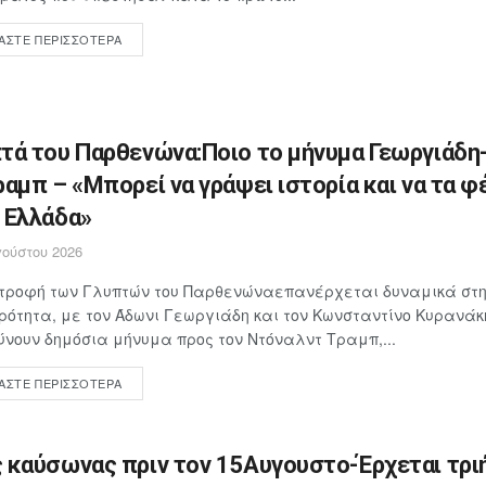
ΆΣΤΕ ΠΕΡΙΣΣΌΤΕΡΑ
τά του Παρθενώνα:Ποιο το μήνυμα Γεωργιάδη
ραμπ – «Μπορεί να γράψει ιστορία και να τα φ
 Ελλάδα»
ούστου 2026
στροφή των Γλυπτών του Παρθενώναεπανέρχεται δυναμικά στη
ρότητα, με τον Άδωνι Γεωργιάδη και τον Κωνσταντίνο Κυρανάκ
νουν δημόσια μήνυμα προς τον Ντόναλντ Τραμπ,...
ΆΣΤΕ ΠΕΡΙΣΣΌΤΕΡΑ
 καύσωνας πριν τον 15Αυγουστο-Έρχεται τρι