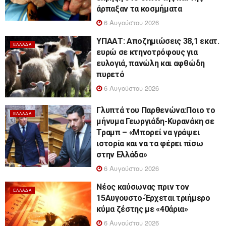
άρπαξαν τα κοσμήματα
6 Αυγούστου 2026
ΥΠΑΑΤ: Αποζημιώσεις 38,1 εκατ.
ΕΛΛΆΔΑ
ευρώ σε κτηνοτρόφους για
ευλογιά, πανώλη και αφθώδη
πυρετό
6 Αυγούστου 2026
Γλυπτά του Παρθενώνα:Ποιο το
ΕΛΛΆΔΑ
μήνυμα Γεωργιάδη-Κυρανάκη σε
Τραμπ – «Μπορεί να γράψει
ιστορία και να τα φέρει πίσω
στην Ελλάδα»
6 Αυγούστου 2026
Νέος καύσωνας πριν τον
ΕΛΛΆΔΑ
15Αυγουστο-Έρχεται τριήμερο
κύμα ζέστης με «40άρια»
6 Αυγούστου 2026