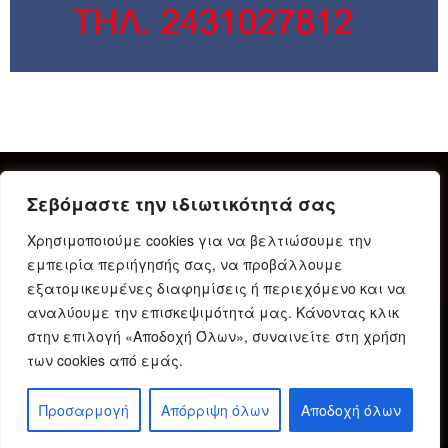
Σεβόμαστε την ιδιωτικότητά σας
Χρησιμοποιούμε cookies για να βελτιώσουμε την
εμπειρία περιήγησής σας, να προβάλλουμε
εξατομικευμένες διαφημίσεις ή περιεχόμενο και να
αναλύουμε την επισκεψιμότητά μας. Κάνοντας κλικ
στην επιλογή «Αποδοχή Όλων», συναινείτε στη χρήση
Δήλωση Συμμόρφωσης
Ταυτότητα
Όροι χρήσης
των cookies από εμάς.
Πολιτική προστασίας προσωπικών δεδομένων
Πολιτική Cookies
Προσαρμογή
Απόρριψη όλων
Αποδοχή όλων
© 2023 Karditsain.gr