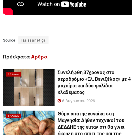
Source:
larissanet.gr
Πρόσφατα
Άρθρα
Συνελήφθη 37χρονος στο
ΕΛΛΆΔΑ
αεροδρόμιο «Ελ. Βενιζέλος» με 4
μαχαίρια και δύο ψαλίδια
κλαδέματος
6 Αυγούστου 2026
Θύμα απάτης γυναίκα στη
ΕΛΛΆΔΑ
Μαγνησία: Δήθεν τεχνικοί του
ΔΕΔΔΗΕ της είπαν ότι θα γίνει
έκρηξη στο σπίτι της και της