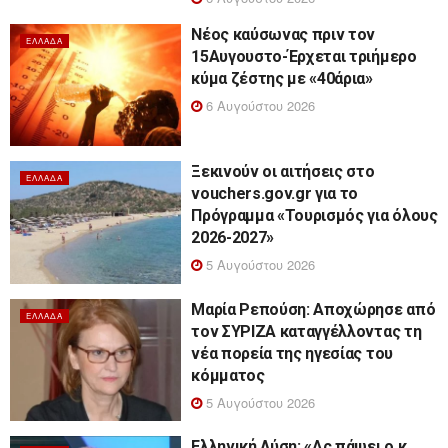
Νέος καύσωνας πριν τον
ΕΛΛΆΔΑ
15Αυγουστο-Έρχεται τριήμερο
κύμα ζέστης με «40άρια»
6 Αυγούστου 2026
Ξεκινούν οι αιτήσεις στο
ΕΛΛΆΔΑ
vouchers.gov.gr για το
Πρόγραμμα «Τουρισμός για όλους
2026-2027»
5 Αυγούστου 2026
Μαρία Ρεπούση: Αποχώρησε από
ΕΛΛΆΔΑ
τον ΣΥΡΙΖΑ καταγγέλλοντας τη
νέα πορεία της ηγεσίας του
κόμματος
5 Αυγούστου 2026
Ελληνική Λύση: «Ας πάψει ο κ.