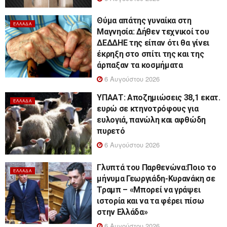
Θύμα απάτης γυναίκα στη
ΕΛΛΆΔΑ
Μαγνησία: Δήθεν τεχνικοί του
ΔΕΔΔΗΕ της είπαν ότι θα γίνει
έκρηξη στο σπίτι της και της
άρπαξαν τα κοσμήματα
6 Αυγούστου 2026
ΥΠΑΑΤ: Αποζημιώσεις 38,1 εκατ.
ΕΛΛΆΔΑ
ευρώ σε κτηνοτρόφους για
ευλογιά, πανώλη και αφθώδη
πυρετό
6 Αυγούστου 2026
Γλυπτά του Παρθενώνα:Ποιο το
ΕΛΛΆΔΑ
μήνυμα Γεωργιάδη-Κυρανάκη σε
Τραμπ – «Μπορεί να γράψει
ιστορία και να τα φέρει πίσω
στην Ελλάδα»
6 Αυγούστου 2026