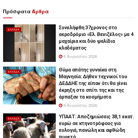
Πρόσφατα
Άρθρα
Συνελήφθη 37χρονος στο
ΕΛΛΆΔΑ
αεροδρόμιο «Ελ. Βενιζέλος» με 4
μαχαίρια και δύο ψαλίδια
κλαδέματος
6 Αυγούστου 2026
Θύμα απάτης γυναίκα στη
ΕΛΛΆΔΑ
Μαγνησία: Δήθεν τεχνικοί του
ΔΕΔΔΗΕ της είπαν ότι θα γίνει
έκρηξη στο σπίτι της και της
άρπαξαν τα κοσμήματα
6 Αυγούστου 2026
ΥΠΑΑΤ: Αποζημιώσεις 38,1 εκατ.
ΕΛΛΆΔΑ
ευρώ σε κτηνοτρόφους για
ευλογιά, πανώλη και αφθώδη
πυρετό