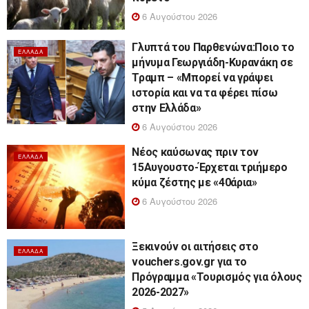
6 Αυγούστου 2026
Γλυπτά του Παρθενώνα:Ποιο το
ΕΛΛΆΔΑ
μήνυμα Γεωργιάδη-Κυρανάκη σε
Τραμπ – «Μπορεί να γράψει
ιστορία και να τα φέρει πίσω
στην Ελλάδα»
6 Αυγούστου 2026
Νέος καύσωνας πριν τον
ΕΛΛΆΔΑ
15Αυγουστο-Έρχεται τριήμερο
κύμα ζέστης με «40άρια»
6 Αυγούστου 2026
Ξεκινούν οι αιτήσεις στο
ΕΛΛΆΔΑ
vouchers.gov.gr για το
Πρόγραμμα «Τουρισμός για όλους
2026-2027»