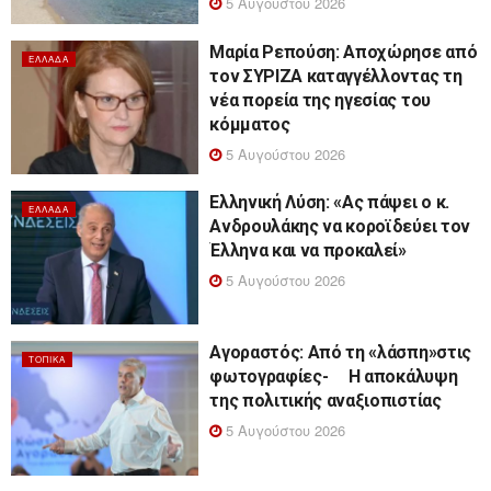
5 Αυγούστου 2026
Μαρία Ρεπούση: Αποχώρησε από
ΕΛΛΆΔΑ
τον ΣΥΡΙΖΑ καταγγέλλοντας τη
νέα πορεία της ηγεσίας του
κόμματος
5 Αυγούστου 2026
Ελληνική Λύση: «Ας πάψει ο κ.
ΕΛΛΆΔΑ
Ανδρουλάκης να κοροϊδεύει τον
Έλληνα και να προκαλεί»
5 Αυγούστου 2026
Αγοραστός: Από τη «λάσπη»στις
ΤΟΠΙΚΆ
φωτογραφίες- Η αποκάλυψη
της πολιτικής αναξιοπιστίας
5 Αυγούστου 2026