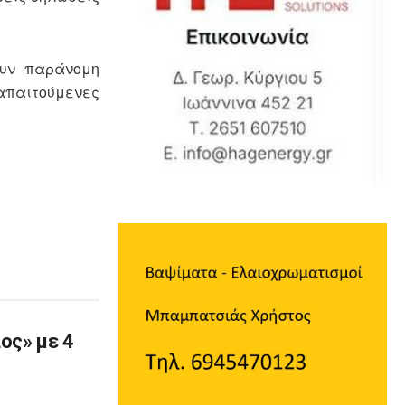
ουν παράνομη
 απαιτούμενες
ος» με 4