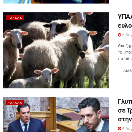
ΥΠΑΑ
ΕΛΛΆΔΑ
ευλο
6 Αυγ
Αποζημ
το υπο
εισοδή
ΔΙΑΒ
Γλυπ
ΕΛΛΆΔΑ
σε Τ
στην
6 Αυγ