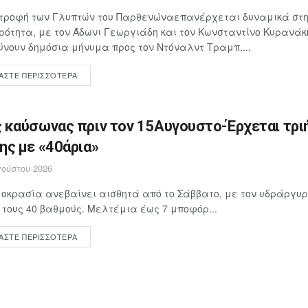
στροφή των Γλυπτών του Παρθενώναεπανέρχεται δυναμικά στη
ρότητα, με τον Άδωνι Γεωργιάδη και τον Κωνσταντίνο Κυρανάκ
νουν δημόσια μήνυμα προς τον Ντόναλντ Τραμπ,...
ΆΣΤΕ ΠΕΡΙΣΣΌΤΕΡΑ
 καύσωνας πριν τον 15Αυγουστο-Έρχεται τρι
ης με «40άρια»
ούστου 2026
οκρασία ανεβαίνει αισθητά από το Σάββατο, με τον υδράργυρ
 τους 40 βαθμούς. Μελτέμια έως 7 μποφόρ...
ΆΣΤΕ ΠΕΡΙΣΣΌΤΕΡΑ