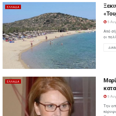
Ξεκι
ΕΛΛΆΔΑ
«Του
5 Αυγ
Από σή
οι πολ
ΔΙΑΒ
Μαρί
ΕΛΛΆΔΑ
κατα
5 Αυγ
Την απ
κορυφα