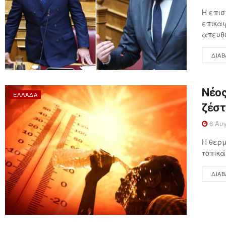
Η επι
επικαι
απευθύ
ΔΙΑΒ
Νέος
ΕΛΛΆΔΑ
ζέστ
6 Αυγ
Η θερμ
τοπικά
ΔΙΑΒ