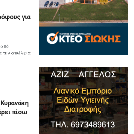
ρόφους για
 από
ια την απώλεια
-Κυρανάκη
έρει πίσω