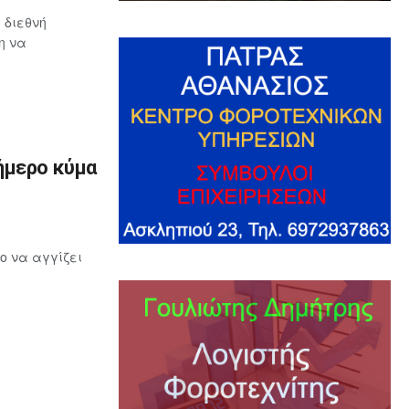
 διεθνή
η να
ήμερο κύμα
ο να αγγίζει