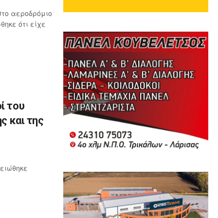
στο αεροδρόμιο
ηκε ότι είχε
ί του
ς και της
μειώθηκε