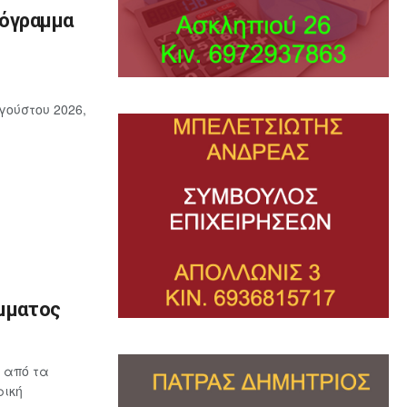
ρόγραμμα
γούστου 2026,
όμματος
 από τα
ρική