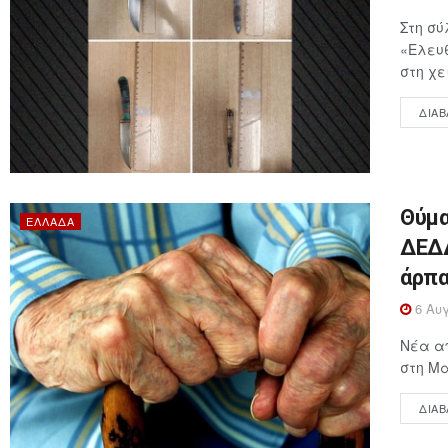
Στη σύ
«Ελευθ
στη χε
ΔΙΑΒ
Θύμα
ΕΛΛΆΔΑ
ΔΕΔΔ
άρπα
6 Αυγ
Νέα απ
στη Μα
ΔΙΑΒ