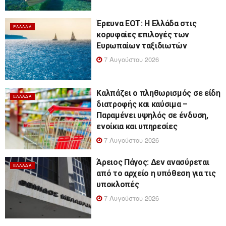
Έρευνα ΕΟΤ: Η Ελλάδα στις
ΕΛΛΆΔΑ
κορυφαίες επιλογές των
Ευρωπαίων ταξιδιωτών
7 Αυγούστου 2026
Καλπάζει ο πληθωρισμός σε είδη
ΕΛΛΆΔΑ
διατροφής και καύσιμα –
Παραμένει υψηλός σε ένδυση,
ενοίκια και υπηρεσίες
7 Αυγούστου 2026
Άρειος Πάγος: Δεν ανασύρεται
ΕΛΛΆΔΑ
από το αρχείο η υπόθεση για τις
υποκλοπές
7 Αυγούστου 2026