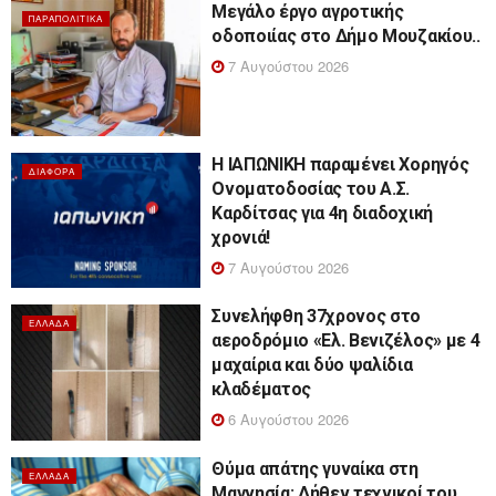
Μεγάλο έργο αγροτικής
ΠΑΡΑΠΟΛΙΤΙΚΆ
οδοποιίας στο Δήμο Μουζακίου..
7 Αυγούστου 2026
Η ΙΑΠΩΝΙΚΗ παραμένει Χορηγός
ΔΙΆΦΟΡΑ
Ονοματοδοσίας του Α.Σ.
Καρδίτσας για 4η διαδοχική
χρονιά!
7 Αυγούστου 2026
Συνελήφθη 37χρονος στο
ΕΛΛΆΔΑ
αεροδρόμιο «Ελ. Βενιζέλος» με 4
μαχαίρια και δύο ψαλίδια
κλαδέματος
6 Αυγούστου 2026
Θύμα απάτης γυναίκα στη
ΕΛΛΆΔΑ
Μαγνησία: Δήθεν τεχνικοί του