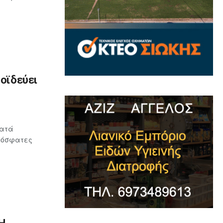
ροϊδεύει
κατά
πρόσφατες