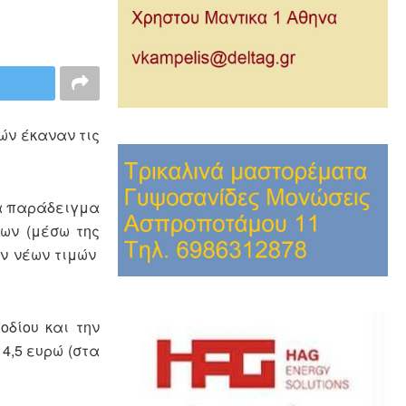
δών έκαναν τις
ια παράδειγμα
νων (μέσω της
ων νέων τιμών
οδίου και την
4,5 ευρώ (στα