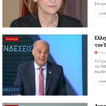
Επιτρο
ΔΙΑΒ
Ελλη
ΕΛΛΆΔΑ
τον 
5 Αυγ
Το Γρα
του ΠΑ
δημόσι
ΔΙΑΒ