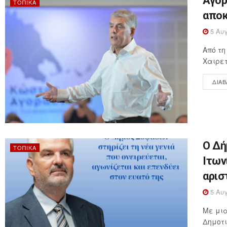
Αγορ
ΤΟΠΙΚΆ
αποκ
5 Αυγ
Από τ
Χαιρετ
ΔΙΑΒ
Ο Δή
ΤΟΠΙΚΆ
Ιτων
αρισ
5 Αυγ
Με μια
Δημοτι