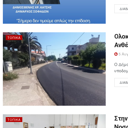
ΔΙΑΒ
Ολοκ
ΤΟΠΙΚΆ
Ανθέ
5 Αυγ
Ο Δήμ
υποδομ
ΔΙΑΒ
Στην
ΤΟΠΙΚΆ
Νοσο