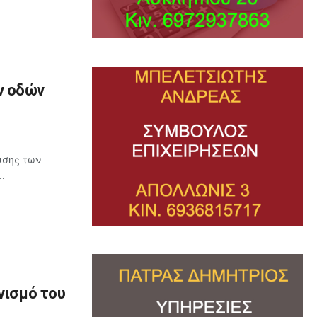
ν οδών
ισης των
.
νισμό του