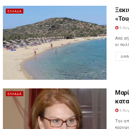
Ξεκι
ΕΛΛΆΔΑ
«Του
5 Αυγ
Από σή
οι πολ
ΔΙΑΒ
Μαρί
ΕΛΛΆΔΑ
κατα
5 Αυγ
Την απ
κορυφα