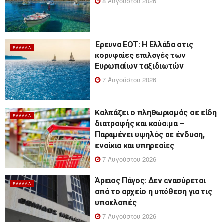
8 Αυγούστου 2026
Έρευνα ΕΟΤ: Η Ελλάδα στις
ΕΛΛΆΔΑ
κορυφαίες επιλογές των
Ευρωπαίων ταξιδιωτών
7 Αυγούστου 2026
Καλπάζει ο πληθωρισμός σε είδη
ΕΛΛΆΔΑ
διατροφής και καύσιμα –
Παραμένει υψηλός σε ένδυση,
ενοίκια και υπηρεσίες
7 Αυγούστου 2026
Άρειος Πάγος: Δεν ανασύρεται
ΕΛΛΆΔΑ
από το αρχείο η υπόθεση για τις
υποκλοπές
7 Αυγούστου 2026