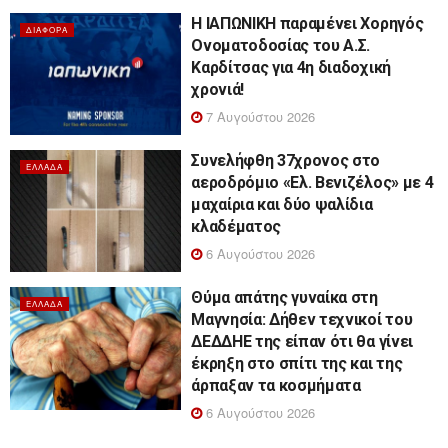
Η ΙΑΠΩΝΙΚΗ παραμένει Χορηγός
ΔΙΆΦΟΡΑ
Ονοματοδοσίας του Α.Σ.
Καρδίτσας για 4η διαδοχική
χρονιά!
7 Αυγούστου 2026
Συνελήφθη 37χρονος στο
ΕΛΛΆΔΑ
αεροδρόμιο «Ελ. Βενιζέλος» με 4
μαχαίρια και δύο ψαλίδια
κλαδέματος
6 Αυγούστου 2026
Θύμα απάτης γυναίκα στη
ΕΛΛΆΔΑ
Μαγνησία: Δήθεν τεχνικοί του
ΔΕΔΔΗΕ της είπαν ότι θα γίνει
έκρηξη στο σπίτι της και της
άρπαξαν τα κοσμήματα
6 Αυγούστου 2026