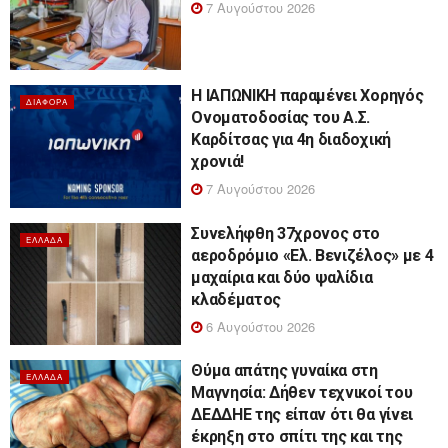
7 Αυγούστου 2026
Η ΙΑΠΩΝΙΚΗ παραμένει Χορηγός
ΔΙΆΦΟΡΑ
Ονοματοδοσίας του Α.Σ.
Καρδίτσας για 4η διαδοχική
χρονιά!
7 Αυγούστου 2026
Συνελήφθη 37χρονος στο
ΕΛΛΆΔΑ
αεροδρόμιο «Ελ. Βενιζέλος» με 4
μαχαίρια και δύο ψαλίδια
κλαδέματος
6 Αυγούστου 2026
Θύμα απάτης γυναίκα στη
ΕΛΛΆΔΑ
Μαγνησία: Δήθεν τεχνικοί του
ΔΕΔΔΗΕ της είπαν ότι θα γίνει
έκρηξη στο σπίτι της και της