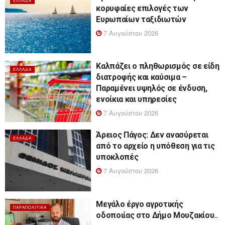
ΕΛΛΆΔΑ
κορυφαίες επιλογές των
Ευρωπαίων ταξιδιωτών
7 Αυγούστου 2026
Καλπάζει ο πληθωρισμός σε είδη
ΕΛΛΆΔΑ
διατροφής και καύσιμα –
Παραμένει υψηλός σε ένδυση,
ενοίκια και υπηρεσίες
7 Αυγούστου 2026
Άρειος Πάγος: Δεν ανασύρεται
ΕΛΛΆΔΑ
από το αρχείο η υπόθεση για τις
υποκλοπές
7 Αυγούστου 2026
Μεγάλο έργο αγροτικής
ΠΑΡΑΠΟΛΙΤΙΚΆ
οδοποιίας στο Δήμο Μουζακίου..