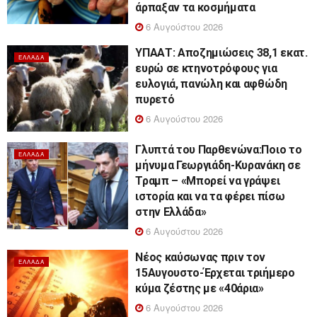
άρπαξαν τα κοσμήματα
6 Αυγούστου 2026
ΥΠΑΑΤ: Αποζημιώσεις 38,1 εκατ.
ΕΛΛΆΔΑ
ευρώ σε κτηνοτρόφους για
ευλογιά, πανώλη και αφθώδη
πυρετό
6 Αυγούστου 2026
Γλυπτά του Παρθενώνα:Ποιο το
ΕΛΛΆΔΑ
μήνυμα Γεωργιάδη-Κυρανάκη σε
Τραμπ – «Μπορεί να γράψει
ιστορία και να τα φέρει πίσω
στην Ελλάδα»
6 Αυγούστου 2026
Νέος καύσωνας πριν τον
ΕΛΛΆΔΑ
15Αυγουστο-Έρχεται τριήμερο
κύμα ζέστης με «40άρια»
6 Αυγούστου 2026