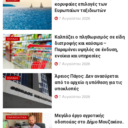
κορυφαίες επιλογές των
Ευρωπαίων ταξιδιωτών
7 Αυγούστου 2026
Καλπάζει ο πληθωρισμός σε είδη
ΕΛΛΆΔΑ
διατροφής και καύσιμα –
Παραμένει υψηλός σε ένδυση,
ενοίκια και υπηρεσίες
7 Αυγούστου 2026
Άρειος Πάγος: Δεν ανασύρεται
ΕΛΛΆΔΑ
από το αρχείο η υπόθεση για τις
υποκλοπές
7 Αυγούστου 2026
Μεγάλο έργο αγροτικής
ΠΑΡΑΠΟΛΙΤΙΚΆ
οδοποιίας στο Δήμο Μουζακίου..