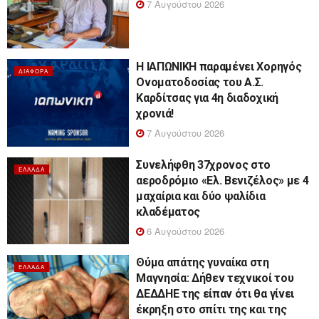
7 Αυγούστου 2026
Η ΙΑΠΩΝΙΚΗ παραμένει Χορηγός
ΔΙΆΦΟΡΑ
Ονοματοδοσίας του Α.Σ.
Καρδίτσας για 4η διαδοχική
χρονιά!
7 Αυγούστου 2026
Συνελήφθη 37χρονος στο
ΕΛΛΆΔΑ
αεροδρόμιο «Ελ. Βενιζέλος» με 4
μαχαίρια και δύο ψαλίδια
κλαδέματος
6 Αυγούστου 2026
Θύμα απάτης γυναίκα στη
ΕΛΛΆΔΑ
Μαγνησία: Δήθεν τεχνικοί του
ΔΕΔΔΗΕ της είπαν ότι θα γίνει
έκρηξη στο σπίτι της και της