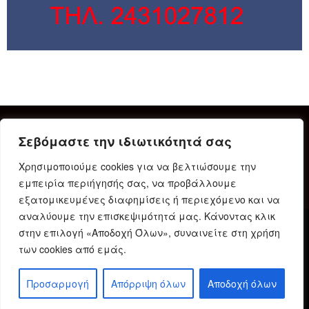
Σεβόμαστε την ιδιωτικότητά σας
Χρησιμοποιούμε cookies για να βελτιώσουμε την
εμπειρία περιήγησής σας, να προβάλλουμε
εξατομικευμένες διαφημίσεις ή περιεχόμενο και να
αναλύουμε την επισκεψιμότητά μας. Κάνοντας κλικ
στην επιλογή «Αποδοχή Όλων», συναινείτε στη χρήση
Δήλωση Συμμόρφωσης
Ταυτότητα
Όροι χρήσης
των cookies από εμάς.
Πολιτική προστασίας προσωπικών δεδομένων
Πολιτική Cookies
Προσαρμογή
Απόρριψη όλων
Αποδοχή όλων
© 2023 Karditsain.gr