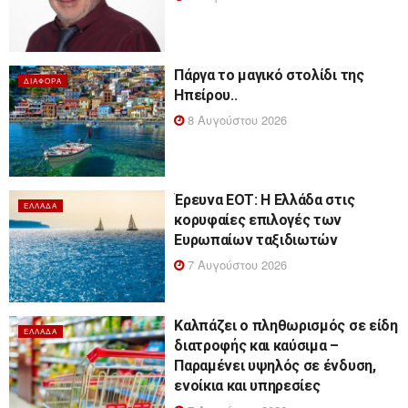
Πάργα το μαγικό στολίδι της
ΔΙΆΦΟΡΑ
Ηπείρου..
8 Αυγούστου 2026
Έρευνα ΕΟΤ: Η Ελλάδα στις
ΕΛΛΆΔΑ
κορυφαίες επιλογές των
Ευρωπαίων ταξιδιωτών
7 Αυγούστου 2026
Καλπάζει ο πληθωρισμός σε είδη
ΕΛΛΆΔΑ
διατροφής και καύσιμα –
Παραμένει υψηλός σε ένδυση,
ενοίκια και υπηρεσίες