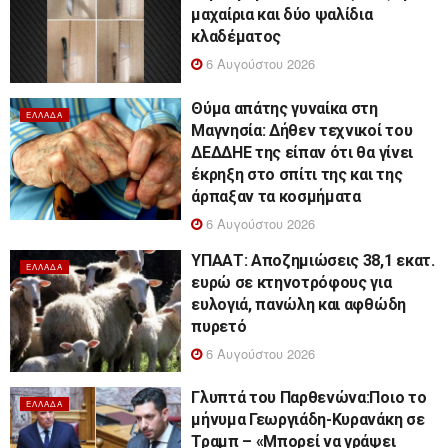
μαχαίρια και δύο ψαλίδια
κλαδέματος
6 Αυγούστου 2026
Θύμα απάτης γυναίκα στη
ΕΛΛΆΔΑ
Μαγνησία: Δήθεν τεχνικοί του
ΔΕΔΔΗΕ της είπαν ότι θα γίνει
έκρηξη στο σπίτι της και της
άρπαξαν τα κοσμήματα
6 Αυγούστου 2026
ΥΠΑΑΤ: Αποζημιώσεις 38,1 εκατ.
ΕΛΛΆΔΑ
ευρώ σε κτηνοτρόφους για
ευλογιά, πανώλη και αφθώδη
πυρετό
6 Αυγούστου 2026
Γλυπτά του Παρθενώνα:Ποιο το
ΕΛΛΆΔΑ
μήνυμα Γεωργιάδη-Κυρανάκη σε
Τραμπ – «Μπορεί να γράψει