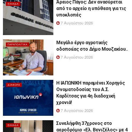
Άρειος Πάγος: Δεν ανασύρεται
ΕΛΛΆΔΑ
από το αρχείο η υπόθεση για τις
υποκλοπές
7 Αυγούστου 2026
Μεγάλο έργο αγροτικής
ΠΑΡΑΠΟΛΙΤΙΚΆ
οδοποιίας στο Δήμο Μουζακίου..
7 Αυγούστου 2026
Η ΙΑΠΩΝΙΚΗ παραμένει Χορηγός
ΔΙΆΦΟΡΑ
Ονοματοδοσίας του Α.Σ.
Καρδίτσας για 4η διαδοχική
χρονιά!
7 Αυγούστου 2026
Συνελήφθη 37χρονος στο
ΕΛΛΆΔΑ
αεροδρόμιο «Ελ. Βενιζέλος» με 4