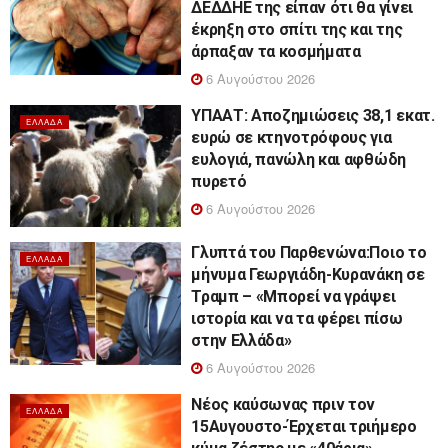
ΔΕΔΔΗΕ της είπαν ότι θα γίνει
έκρηξη στο σπίτι της και της
άρπαξαν τα κοσμήματα
6 Αυγούστου 2026
ΥΠΑΑΤ: Αποζημιώσεις 38,1 εκατ.
ΕΛΛΆΔΑ
ευρώ σε κτηνοτρόφους για
ευλογιά, πανώλη και αφθώδη
πυρετό
6 Αυγούστου 2026
Γλυπτά του Παρθενώνα:Ποιο το
ΕΛΛΆΔΑ
μήνυμα Γεωργιάδη-Κυρανάκη σε
Τραμπ – «Μπορεί να γράψει
ιστορία και να τα φέρει πίσω
στην Ελλάδα»
6 Αυγούστου 2026
Νέος καύσωνας πριν τον
ΕΛΛΆΔΑ
15Αυγουστο-Έρχεται τριήμερο