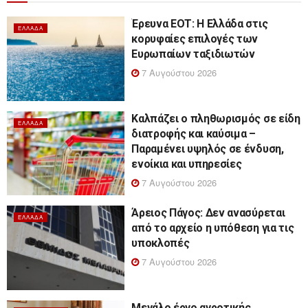
Έρευνα ΕΟΤ: Η Ελλάδα στις
ΕΛΛΆΔΑ
κορυφαίες επιλογές των
Ευρωπαίων ταξιδιωτών
7 Αυγούστου 2026
Καλπάζει ο πληθωρισμός σε είδη
ΕΛΛΆΔΑ
διατροφής και καύσιμα –
Παραμένει υψηλός σε ένδυση,
ενοίκια και υπηρεσίες
7 Αυγούστου 2026
Άρειος Πάγος: Δεν ανασύρεται
ΕΛΛΆΔΑ
από το αρχείο η υπόθεση για τις
υποκλοπές
7 Αυγούστου 2026
Μεγάλο έργο αγροτικής