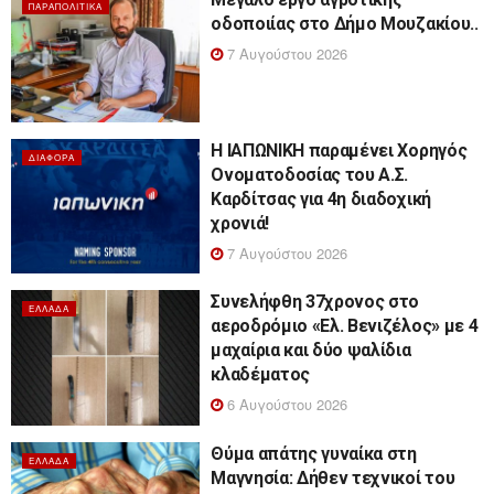
ΠΑΡΑΠΟΛΙΤΙΚΆ
οδοποιίας στο Δήμο Μουζακίου..
7 Αυγούστου 2026
Η ΙΑΠΩΝΙΚΗ παραμένει Χορηγός
ΔΙΆΦΟΡΑ
Ονοματοδοσίας του Α.Σ.
Καρδίτσας για 4η διαδοχική
χρονιά!
7 Αυγούστου 2026
Συνελήφθη 37χρονος στο
ΕΛΛΆΔΑ
αεροδρόμιο «Ελ. Βενιζέλος» με 4
μαχαίρια και δύο ψαλίδια
κλαδέματος
6 Αυγούστου 2026
Θύμα απάτης γυναίκα στη
ΕΛΛΆΔΑ
Μαγνησία: Δήθεν τεχνικοί του