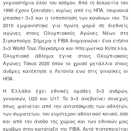
γυμναστήρια όλου του κόσμου. Από τη δεκαετία του
1990 έχουν ξεκινήσει, κυρίως από τις ΗΠΑ, τουρνουά
μπάσκετ 3×3 και η τυποποίηση των κανόνων του. Tο
2010 εμφανίστηκε για πρώτη φορά σε διεθνείς
αγώνες στους Ολυμπιακούς Αγώνες Νέων στη
Σιγκαπούρη. Σήμερα η FIBA διοργανώνει ένα ετήσιο
3×3 World Tour, Παγκόσμια και Ηπειρωτικά Κύπελλα.
Ολυμπιακό άθλημα έγινε στους Ολυμπιακούς
Αγώνες Τόκυο 2020 όπου το χρυσό μετάλλιο στους
άνδρες κατέκτησε η Λετονία ενώ στις γυναίκες οι
ΗΠΑ.
Η Ελλάδα έχει εθνικές ομάδες 3×3 ανδρών,
γυναικών, U23 και U17. To 3×3 ανεβαίνει συνεχώς
όπως φαίνεται από την ανταπόκριση των αθλητών,
των σωματείων, του ευρύτερου αθλητικού κοινού, όσο
και από την άνοδο της χώρας και των εθνικών μας
ομάδων στην κατάταξη της FIBΑ. Αυτό πιστοποιείται