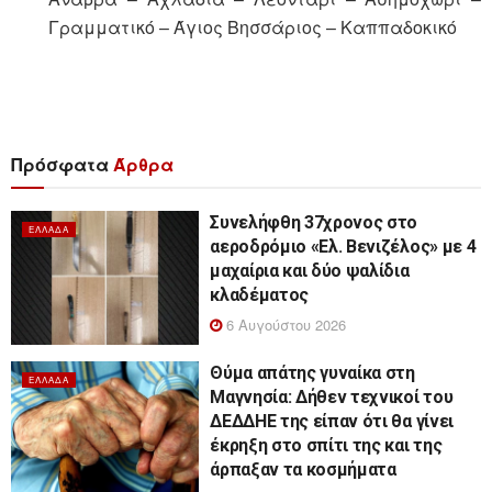
Γραμματικό – Άγιος Βησσάριος – Καππαδοκικό
Πρόσφατα
Άρθρα
Συνελήφθη 37χρονος στο
ΕΛΛΆΔΑ
αεροδρόμιο «Ελ. Βενιζέλος» με 4
μαχαίρια και δύο ψαλίδια
κλαδέματος
6 Αυγούστου 2026
Θύμα απάτης γυναίκα στη
ΕΛΛΆΔΑ
Μαγνησία: Δήθεν τεχνικοί του
ΔΕΔΔΗΕ της είπαν ότι θα γίνει
έκρηξη στο σπίτι της και της
άρπαξαν τα κοσμήματα