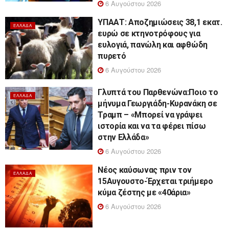
6 Αυγούστου 2026
ΥΠΑΑΤ: Αποζημιώσεις 38,1 εκατ.
ΕΛΛΆΔΑ
ευρώ σε κτηνοτρόφους για
ευλογιά, πανώλη και αφθώδη
πυρετό
6 Αυγούστου 2026
Γλυπτά του Παρθενώνα:Ποιο το
ΕΛΛΆΔΑ
μήνυμα Γεωργιάδη-Κυρανάκη σε
Τραμπ – «Μπορεί να γράψει
ιστορία και να τα φέρει πίσω
στην Ελλάδα»
6 Αυγούστου 2026
Νέος καύσωνας πριν τον
ΕΛΛΆΔΑ
15Αυγουστο-Έρχεται τριήμερο
κύμα ζέστης με «40άρια»
6 Αυγούστου 2026