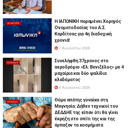
Η ΙΑΠΩΝΙΚΗ παραμένει Χορηγός
ΔΙΆΦΟΡΑ
Ονοματοδοσίας του Α.Σ.
Καρδίτσας για 4η διαδοχική
χρονιά!
7 Αυγούστου 2026
Συνελήφθη 37χρονος στο
ΕΛΛΆΔΑ
αεροδρόμιο «Ελ. Βενιζέλος» με 4
μαχαίρια και δύο ψαλίδια
κλαδέματος
6 Αυγούστου 2026
Θύμα απάτης γυναίκα στη
ΕΛΛΆΔΑ
Μαγνησία: Δήθεν τεχνικοί του
ΔΕΔΔΗΕ της είπαν ότι θα γίνει
έκρηξη στο σπίτι της και της
άρπαξαν τα κοσμήματα