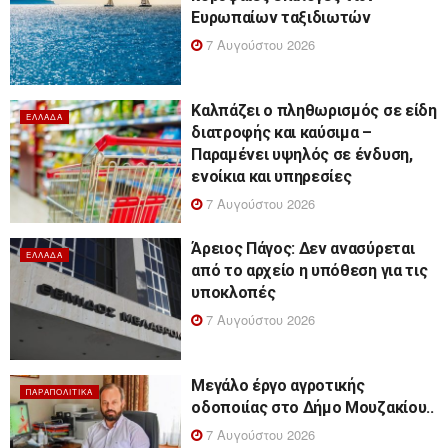
Ευρωπαίων ταξιδιωτών
7 Αυγούστου 2026
Καλπάζει ο πληθωρισμός σε είδη
ΕΛΛΆΔΑ
διατροφής και καύσιμα –
Παραμένει υψηλός σε ένδυση,
ενοίκια και υπηρεσίες
7 Αυγούστου 2026
Άρειος Πάγος: Δεν ανασύρεται
ΕΛΛΆΔΑ
από το αρχείο η υπόθεση για τις
υποκλοπές
7 Αυγούστου 2026
Μεγάλο έργο αγροτικής
ΠΑΡΑΠΟΛΙΤΙΚΆ
οδοποιίας στο Δήμο Μουζακίου..
7 Αυγούστου 2026