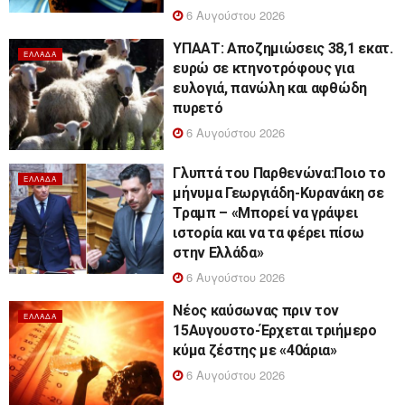
6 Αυγούστου 2026
ΥΠΑΑΤ: Αποζημιώσεις 38,1 εκατ.
ΕΛΛΆΔΑ
ευρώ σε κτηνοτρόφους για
ευλογιά, πανώλη και αφθώδη
πυρετό
6 Αυγούστου 2026
Γλυπτά του Παρθενώνα:Ποιο το
ΕΛΛΆΔΑ
μήνυμα Γεωργιάδη-Κυρανάκη σε
Τραμπ – «Μπορεί να γράψει
ιστορία και να τα φέρει πίσω
στην Ελλάδα»
6 Αυγούστου 2026
Νέος καύσωνας πριν τον
ΕΛΛΆΔΑ
15Αυγουστο-Έρχεται τριήμερο
κύμα ζέστης με «40άρια»
6 Αυγούστου 2026