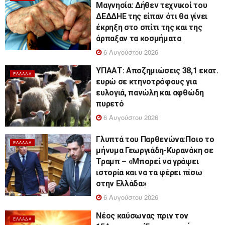
Μαγνησία: Δήθεν τεχνικοί του
ΔΕΔΔΗΕ της είπαν ότι θα γίνει
έκρηξη στο σπίτι της και της
άρπαξαν τα κοσμήματα
6 Αυγούστου 2026
ΥΠΑΑΤ: Αποζημιώσεις 38,1 εκατ.
ΕΛΛΆΔΑ
ευρώ σε κτηνοτρόφους για
ευλογιά, πανώλη και αφθώδη
πυρετό
6 Αυγούστου 2026
Γλυπτά του Παρθενώνα:Ποιο το
ΕΛΛΆΔΑ
μήνυμα Γεωργιάδη-Κυρανάκη σε
Τραμπ – «Μπορεί να γράψει
ιστορία και να τα φέρει πίσω
στην Ελλάδα»
6 Αυγούστου 2026
Νέος καύσωνας πριν τον
ΕΛΛΆΔΑ