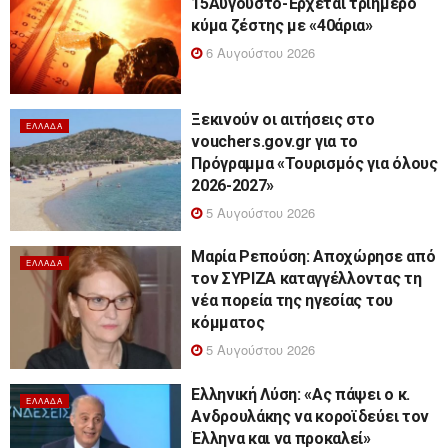
15Αυγουστο-Έρχεται τριήμερο
κύμα ζέστης με «40άρια»
6 Αυγούστου 2026
Ξεκινούν οι αιτήσεις στο
ΕΛΛΆΔΑ
vouchers.gov.gr για το
Πρόγραμμα «Τουρισμός για όλους
2026-2027»
5 Αυγούστου 2026
Μαρία Ρεπούση: Αποχώρησε από
ΕΛΛΆΔΑ
τον ΣΥΡΙΖΑ καταγγέλλοντας τη
νέα πορεία της ηγεσίας του
κόμματος
5 Αυγούστου 2026
Ελληνική Λύση: «Ας πάψει ο κ.
ΕΛΛΆΔΑ
Ανδρουλάκης να κοροϊδεύει τον
Έλληνα και να προκαλεί»