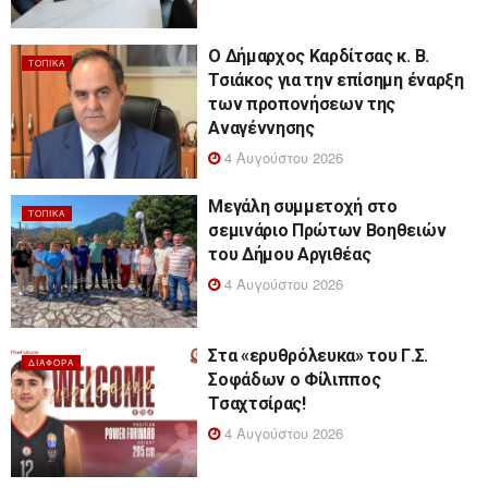
Ο Δήμαρχος Καρδίτσας κ. Β.
ΤΟΠΙΚΆ
Τσιάκος για την επίσημη έναρξη
των προπονήσεων της
Αναγέννησης
4 Αυγούστου 2026
Μεγάλη συμμετοχή στο
ΤΟΠΙΚΆ
σεμινάριο Πρώτων Βοηθειών
του Δήμου Αργιθέας
4 Αυγούστου 2026
Στα «ερυθρόλευκα» του Γ.Σ.
ΔΙΆΦΟΡΑ
Σοφάδων ο Φίλιππος
Τσαχτσίρας!
4 Αυγούστου 2026