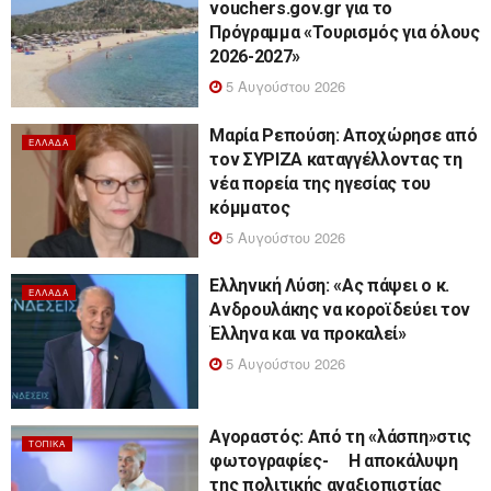
vouchers.gov.gr για το
Πρόγραμμα «Τουρισμός για όλους
2026-2027»
5 Αυγούστου 2026
Μαρία Ρεπούση: Αποχώρησε από
ΕΛΛΆΔΑ
τον ΣΥΡΙΖΑ καταγγέλλοντας τη
νέα πορεία της ηγεσίας του
κόμματος
5 Αυγούστου 2026
Ελληνική Λύση: «Ας πάψει ο κ.
ΕΛΛΆΔΑ
Ανδρουλάκης να κοροϊδεύει τον
Έλληνα και να προκαλεί»
5 Αυγούστου 2026
Αγοραστός: Από τη «λάσπη»στις
ΤΟΠΙΚΆ
φωτογραφίες- Η αποκάλυψη
της πολιτικής αναξιοπιστίας