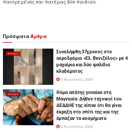
παντρεμένος και πατέρας δύο παιδιών.
Πρόσφατα
Άρθρα
Συνελήφθη 37χρονος στο
ΕΛΛΆΔΑ
αεροδρόμιο «Ελ. Βενιζέλος» με 4
μαχαίρια και δύο ψαλίδια
κλαδέματος
6 Αυγούστου 2026
Θύμα απάτης γυναίκα στη
ΕΛΛΆΔΑ
Μαγνησία: Δήθεν τεχνικοί του
ΔΕΔΔΗΕ της είπαν ότι θα γίνει
έκρηξη στο σπίτι της και της
άρπαξαν τα κοσμήματα
6 Αυγούστου 2026