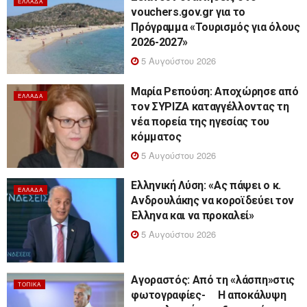
ΕΛΛΆΔΑ
vouchers.gov.gr για το
Πρόγραμμα «Τουρισμός για όλους
2026-2027»
5 Αυγούστου 2026
Μαρία Ρεπούση: Αποχώρησε από
ΕΛΛΆΔΑ
τον ΣΥΡΙΖΑ καταγγέλλοντας τη
νέα πορεία της ηγεσίας του
κόμματος
5 Αυγούστου 2026
Ελληνική Λύση: «Ας πάψει ο κ.
ΕΛΛΆΔΑ
Ανδρουλάκης να κοροϊδεύει τον
Έλληνα και να προκαλεί»
5 Αυγούστου 2026
Αγοραστός: Από τη «λάσπη»στις
ΤΟΠΙΚΆ
φωτογραφίες- Η αποκάλυψη