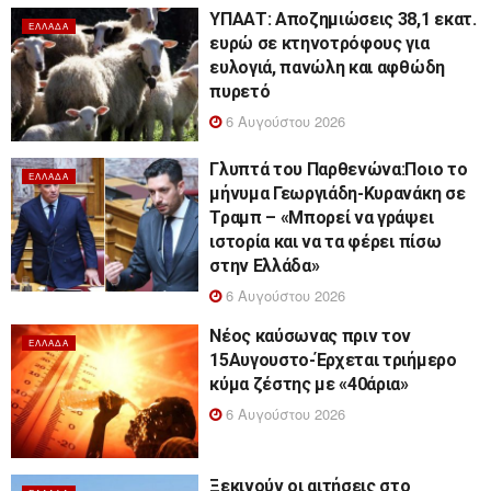
ΥΠΑΑΤ: Αποζημιώσεις 38,1 εκατ.
ΕΛΛΆΔΑ
ευρώ σε κτηνοτρόφους για
ευλογιά, πανώλη και αφθώδη
πυρετό
6 Αυγούστου 2026
Γλυπτά του Παρθενώνα:Ποιο το
ΕΛΛΆΔΑ
μήνυμα Γεωργιάδη-Κυρανάκη σε
Τραμπ – «Μπορεί να γράψει
ιστορία και να τα φέρει πίσω
στην Ελλάδα»
6 Αυγούστου 2026
Νέος καύσωνας πριν τον
ΕΛΛΆΔΑ
15Αυγουστο-Έρχεται τριήμερο
κύμα ζέστης με «40άρια»
6 Αυγούστου 2026
Ξεκινούν οι αιτήσεις στο