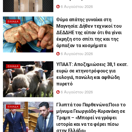
6 Αυγούστου 2026
Θύμα απάτης γυναίκα στη
ΕΛΛΆΔΑ
Μαγνησία: Δήθεν τεχνικοί του
ΔΕΔΔΗΕ της είπαν ότι θα γίνει
έκρηξη στο σπίτι της και της
άρπαξαν τα κοσμήματα
6 Αυγούστου 2026
ΥΠΑΑΤ: Αποζημιώσεις 38,1 εκατ.
ΕΛΛΆΔΑ
ευρώ σε κτηνοτρόφους για
ευλογιά, πανώλη και αφθώδη
πυρετό
6 Αυγούστου 2026
Γλυπτά του Παρθενώνα:Ποιο το
ΕΛΛΆΔΑ
μήνυμα Γεωργιάδη-Κυρανάκη σε
Τραμπ – «Μπορεί να γράψει
ιστορία και να τα φέρει πίσω
στην Ελλάδα»