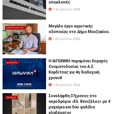
υποκλοπές
7 Αυγούστου 2026
Μεγάλο έργο αγροτικής
ΠΑΡΑΠΟΛΙΤΙΚΆ
οδοποιίας στο Δήμο Μουζακίου..
7 Αυγούστου 2026
Η ΙΑΠΩΝΙΚΗ παραμένει Χορηγός
ΔΙΆΦΟΡΑ
Ονοματοδοσίας του Α.Σ.
Καρδίτσας για 4η διαδοχική
χρονιά!
7 Αυγούστου 2026
Συνελήφθη 37χρονος στο
ΕΛΛΆΔΑ
αεροδρόμιο «Ελ. Βενιζέλος» με 4
μαχαίρια και δύο ψαλίδια
κλαδέματος