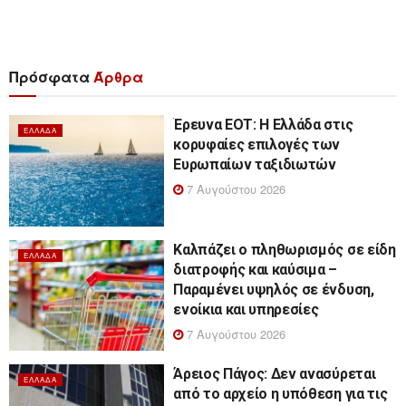
Πρόσφατα
Άρθρα
Έρευνα ΕΟΤ: Η Ελλάδα στις
ΕΛΛΆΔΑ
κορυφαίες επιλογές των
Ευρωπαίων ταξιδιωτών
7 Αυγούστου 2026
Καλπάζει ο πληθωρισμός σε είδη
ΕΛΛΆΔΑ
διατροφής και καύσιμα –
Παραμένει υψηλός σε ένδυση,
ενοίκια και υπηρεσίες
7 Αυγούστου 2026
Άρειος Πάγος: Δεν ανασύρεται
ΕΛΛΆΔΑ
από το αρχείο η υπόθεση για τις