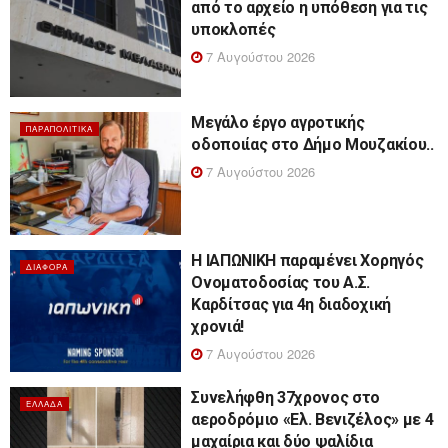
από το αρχείο η υπόθεση για τις
υποκλοπές
7 Αυγούστου 2026
Μεγάλο έργο αγροτικής
ΠΑΡΑΠΟΛΙΤΙΚΆ
οδοποιίας στο Δήμο Μουζακίου..
7 Αυγούστου 2026
Η ΙΑΠΩΝΙΚΗ παραμένει Χορηγός
ΔΙΆΦΟΡΑ
Ονοματοδοσίας του Α.Σ.
Καρδίτσας για 4η διαδοχική
χρονιά!
7 Αυγούστου 2026
Συνελήφθη 37χρονος στο
ΕΛΛΆΔΑ
αεροδρόμιο «Ελ. Βενιζέλος» με 4
μαχαίρια και δύο ψαλίδια