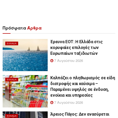
Πρόσφατα
Άρθρα
Έρευνα ΕΟΤ: Η Ελλάδα στις
ΕΛΛΆΔΑ
κορυφαίες επιλογές των
Ευρωπαίων ταξιδιωτών
7 Αυγούστου 2026
Καλπάζει ο πληθωρισμός σε είδη
ΕΛΛΆΔΑ
διατροφής και καύσιμα –
Παραμένει υψηλός σε ένδυση,
ενοίκια και υπηρεσίες
7 Αυγούστου 2026
Άρειος Πάγος: Δεν ανασύρεται
ΕΛΛΆΔΑ