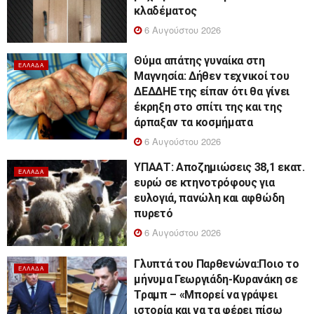
κλαδέματος
6 Αυγούστου 2026
Θύμα απάτης γυναίκα στη
ΕΛΛΆΔΑ
Μαγνησία: Δήθεν τεχνικοί του
ΔΕΔΔΗΕ της είπαν ότι θα γίνει
έκρηξη στο σπίτι της και της
άρπαξαν τα κοσμήματα
6 Αυγούστου 2026
ΥΠΑΑΤ: Αποζημιώσεις 38,1 εκατ.
ΕΛΛΆΔΑ
ευρώ σε κτηνοτρόφους για
ευλογιά, πανώλη και αφθώδη
πυρετό
6 Αυγούστου 2026
Γλυπτά του Παρθενώνα:Ποιο το
ΕΛΛΆΔΑ
μήνυμα Γεωργιάδη-Κυρανάκη σε
Τραμπ – «Μπορεί να γράψει
ιστορία και να τα φέρει πίσω