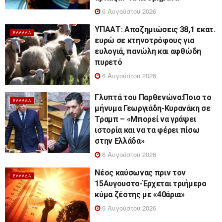
6 Αυγούστου 2026
ΥΠΑΑΤ: Αποζημιώσεις 38,1 εκατ.
ΕΛΛΆΔΑ
ευρώ σε κτηνοτρόφους για
ευλογιά, πανώλη και αφθώδη
πυρετό
6 Αυγούστου 2026
Γλυπτά του Παρθενώνα:Ποιο το
ΕΛΛΆΔΑ
μήνυμα Γεωργιάδη-Κυρανάκη σε
Τραμπ – «Μπορεί να γράψει
ιστορία και να τα φέρει πίσω
στην Ελλάδα»
6 Αυγούστου 2026
Νέος καύσωνας πριν τον
ΕΛΛΆΔΑ
15Αυγουστο-Έρχεται τριήμερο
κύμα ζέστης με «40άρια»
6 Αυγούστου 2026