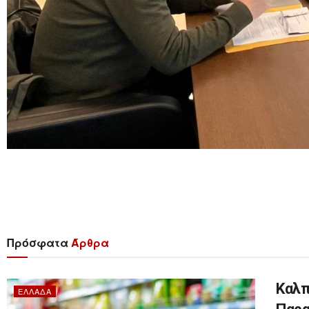
Πρόσφατα
Άρθρα
Καλπ
ΕΛΛΆΔΑ