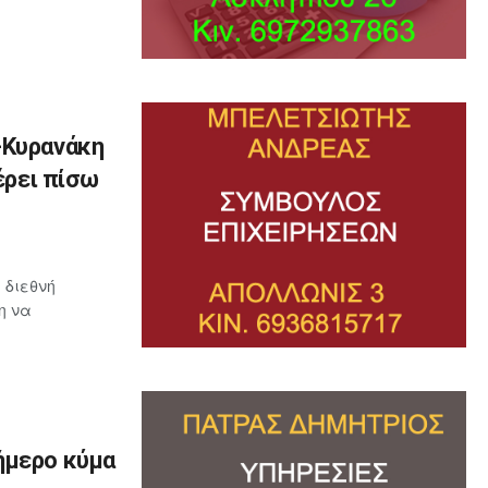
-Κυρανάκη
έρει πίσω
 διεθνή
η να
ήμερο κύμα