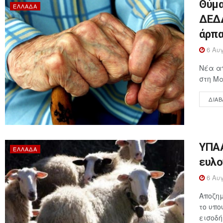
Θύμα
ΕΛΛΆΔΑ
ΔΕΔΔ
άρπα
6 Αυγ
Νέα απ
στη Μα
ΔΙΑΒ
ΥΠΑΑ
ΕΛΛΆΔΑ
ευλο
6 Αυγ
Αποζημ
το υπο
εισοδή