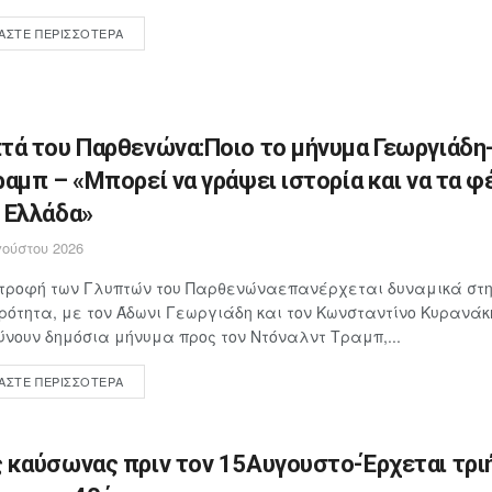
ΆΣΤΕ ΠΕΡΙΣΣΌΤΕΡΑ
τά του Παρθενώνα:Ποιο το μήνυμα Γεωργιάδη
ραμπ – «Μπορεί να γράψει ιστορία και να τα φ
 Ελλάδα»
ούστου 2026
στροφή των Γλυπτών του Παρθενώναεπανέρχεται δυναμικά στη
ρότητα, με τον Άδωνι Γεωργιάδη και τον Κωνσταντίνο Κυρανάκ
νουν δημόσια μήνυμα προς τον Ντόναλντ Τραμπ,...
ΆΣΤΕ ΠΕΡΙΣΣΌΤΕΡΑ
 καύσωνας πριν τον 15Αυγουστο-Έρχεται τρι