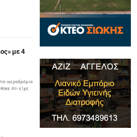
ος» με 4
στο αεροδρόμιο
ηκε ότι είχε