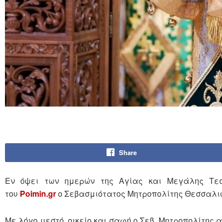
Share
Εν όψει των ημερών της Αγίας και Μεγάλης Τεσ
του
Poimin.gr
ο Σεβασμιότατος Μητροπολίτης Θεσσαλιώ
Με λόγο μεστό, οικείο και σαφή ο Σεβ. Μητροπολίτης 