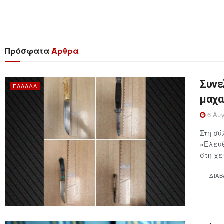
Πρόσφατα
Άρθρα
Συνε
ΕΛΛΆΔΑ
μαχα
6 Αυγ
Στη σύ
«Ελευθ
στη χε
ΔΙΑΒ