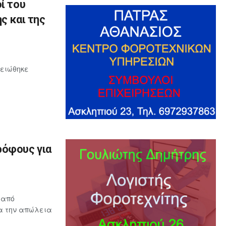
ί του
ς και της
μειώθηκε
ρόφους για
 από
ια την απώλεια