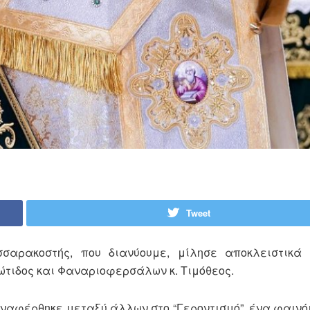
Tweet
σαρακοστής, που διανύουμε, μίλησε αποκλειστικά
τιδος και Φαναριοφερσάλων κ. Τιμόθεος.
αναφέρθηκε μεταξύ άλλων στο “Γεροντισμό”, ένα φαινόμ