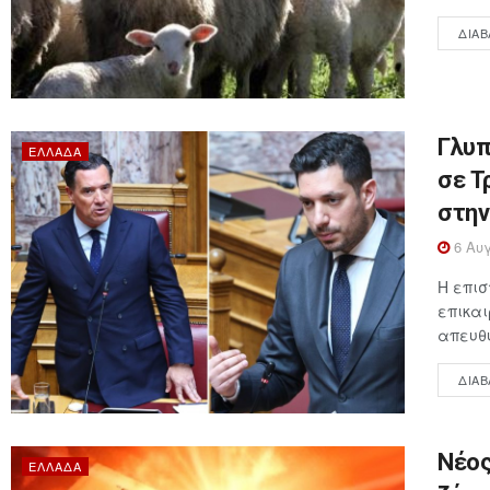
ΔΙΑΒ
Γλυπ
ΕΛΛΆΔΑ
σε Τ
στην
6 Αυγ
Η επι
επικαι
απευθύ
ΔΙΑΒ
Νέος
ΕΛΛΆΔΑ