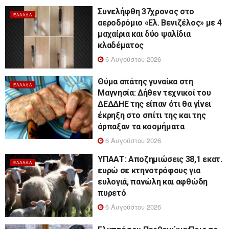
Συνελήφθη 37χρονος στο
ΕΛΛΆΔΑ
αεροδρόμιο «Ελ. Βενιζέλος» με 4
μαχαίρια και δύο ψαλίδια
κλαδέματος
6 Αυγούστου 2026
Θύμα απάτης γυναίκα στη
ΕΛΛΆΔΑ
Μαγνησία: Δήθεν τεχνικοί του
ΔΕΔΔΗΕ της είπαν ότι θα γίνει
έκρηξη στο σπίτι της και της
άρπαξαν τα κοσμήματα
6 Αυγούστου 2026
ΥΠΑΑΤ: Αποζημιώσεις 38,1 εκατ.
ΕΛΛΆΔΑ
ευρώ σε κτηνοτρόφους για
ευλογιά, πανώλη και αφθώδη
πυρετό
6 Αυγούστου 2026