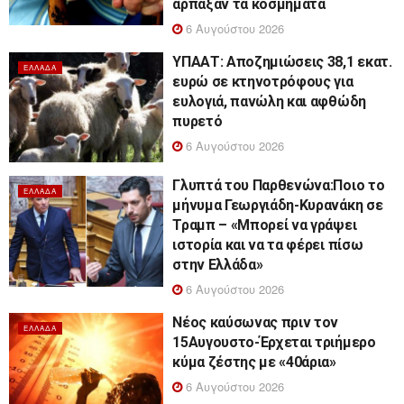
άρπαξαν τα κοσμήματα
6 Αυγούστου 2026
ΥΠΑΑΤ: Αποζημιώσεις 38,1 εκατ.
ΕΛΛΆΔΑ
ευρώ σε κτηνοτρόφους για
ευλογιά, πανώλη και αφθώδη
πυρετό
6 Αυγούστου 2026
Γλυπτά του Παρθενώνα:Ποιο το
ΕΛΛΆΔΑ
μήνυμα Γεωργιάδη-Κυρανάκη σε
Τραμπ – «Μπορεί να γράψει
ιστορία και να τα φέρει πίσω
στην Ελλάδα»
6 Αυγούστου 2026
Νέος καύσωνας πριν τον
ΕΛΛΆΔΑ
15Αυγουστο-Έρχεται τριήμερο
κύμα ζέστης με «40άρια»
6 Αυγούστου 2026