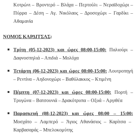
Κοτρώνι – Βροντερό – Βλάχα – Περτούλι – Νεραϊδοχώρι –
Πύρρα – Δέση – Αγ. Νικόλαος – Δροσοχώρι – Γαρδίκι –
Αθαμανία
ΝΟΜΟΣ ΚΑΡΔΙΤΣΑΣ
:
Τρίτη (05-12-2023) και ώρες 08:00-15:00:
Παλιούρι –
Δαφνοσπηλιά – Απιδιά – Μολόχα
Τετάρτη (06-12-2023) και ώρες 08:00-15:00:
Λουτροπηγή
– Ρεντίνα – Αηδονοχώρι – Βαθύλακκος – Κτιμένη
Πέμπτη (07-12-2023) και ώρες 08:00-15:00:
Πορτή –
Τρυγώνα – Βατσουνιά – Δρακότρυπα – Οξυά – Αργιθέα
Παρασκευή (08-12-2023) και ώρες 08:00 – 15:00:
Μοσχάτο – Λαμπερό – Άγιος Αθανάσιος – Καρίτσα –
Καρβασαράς – Μπελοκομύτης