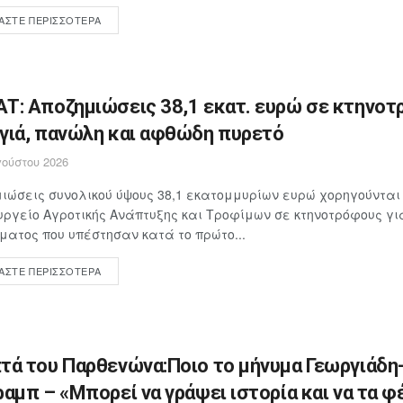
ΆΣΤΕ ΠΕΡΙΣΣΌΤΕΡΑ
Τ: Αποζημιώσεις 38,1 εκατ. ευρώ σε κτηνοτ
γιά, πανώλη και αφθώδη πυρετό
ούστου 2026
ιώσεις συνολικού ύψους 38,1 εκατομμυρίων ευρώ χορηγούνται
υργείο Αγροτικής Ανάπτυξης και Τροφίμων σε κτηνοτρόφους γ
ματος που υπέστησαν κατά το πρώτο...
ΆΣΤΕ ΠΕΡΙΣΣΌΤΕΡΑ
τά του Παρθενώνα:Ποιο το μήνυμα Γεωργιάδη
ραμπ – «Μπορεί να γράψει ιστορία και να τα φ