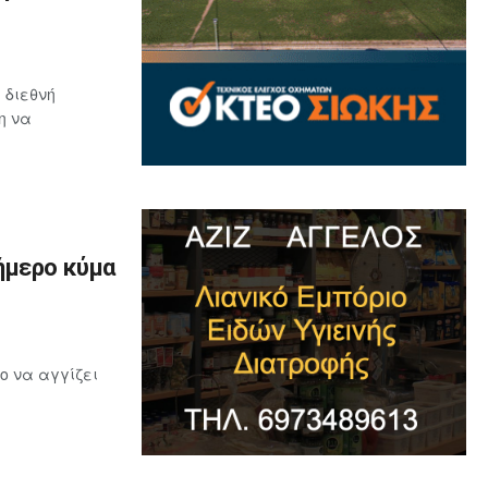
 διεθνή
η να
ήμερο κύμα
ο να αγγίζει