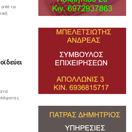
 από τα
ρική
ροϊδεύει
κατά
πρόσφατες