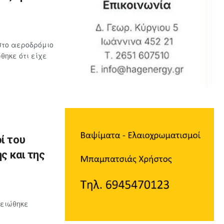
στο αεροδρόμιο
ηκε ότι είχε
ί του
ς και της
μειώθηκε