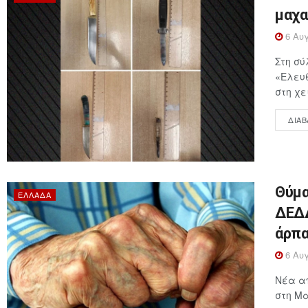
μαχα
6 Αυγ
Στη σύ
«Ελευθ
στη χε
ΔΙΑΒ
Θύμα
ΕΛΛΆΔΑ
ΔΕΔΔ
άρπα
6 Αυγ
Νέα απ
στη Μα