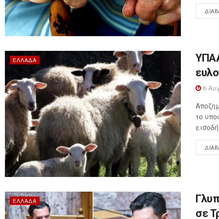
ΔΙΑΒ
ΥΠΑΑ
ΕΛΛΆΔΑ
ευλο
6 Αυγ
Αποζημ
το υπο
εισοδή
ΔΙΑΒ
Γλυπ
ΕΛΛΆΔΑ
σε Τ