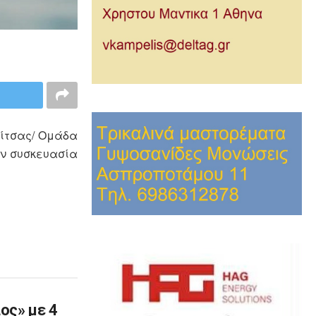
δίτσας/ Ομάδα
λον συσκευασία
ος» με 4