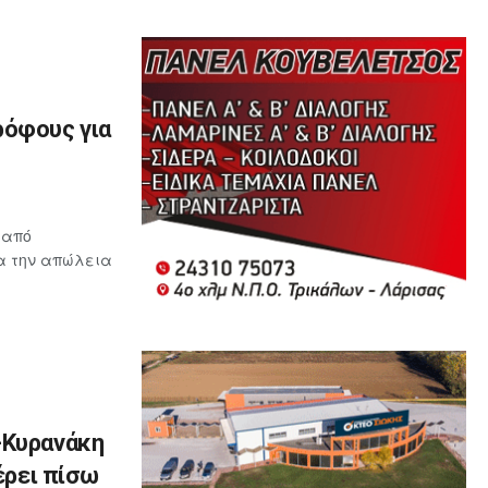
ρόφους για
 από
ια την απώλεια
-Κυρανάκη
έρει πίσω