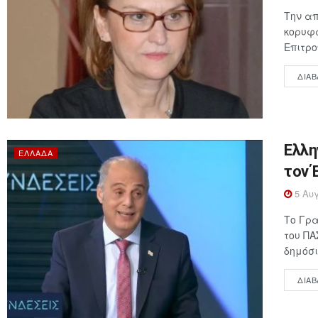
Την απ
κορυφα
Επιτρο
ΔΙΑΒ
Ελλη
ΕΛΛΆΔΑ
τον 
5 Αυγ
Το Γρα
του ΠΑ
δημόσι
ΔΙΑΒ