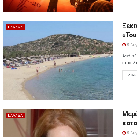
Ξεκι
ΕΛΛΆΔΑ
«Του
5 Αυγ
Από σή
οι πολ
ΔΙΑΒ
Μαρί
ΕΛΛΆΔΑ
κατα
5 Αυγ