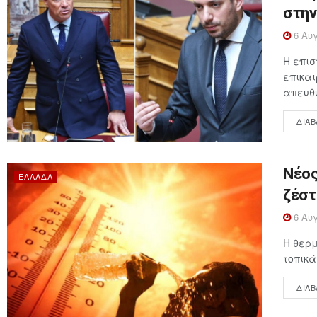
στην
6 Αυγ
Η επι
επικαι
απευθύ
ΔΙΑΒ
Νέος
ΕΛΛΆΔΑ
ζέστ
6 Αυγ
Η θερμ
τοπικά
ΔΙΑΒ