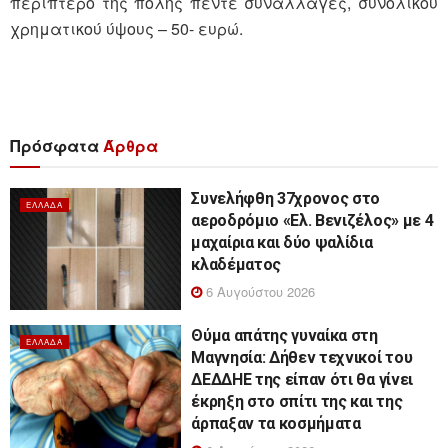
περίπτερο της πόλης πέντε συναλλαγές, συνολικού
χρηματικού ύψους – 50- ευρώ.
Πρόσφατα
Άρθρα
Συνελήφθη 37χρονος στο
ΕΛΛΆΔΑ
αεροδρόμιο «Ελ. Βενιζέλος» με 4
μαχαίρια και δύο ψαλίδια
κλαδέματος
6 Αυγούστου 2026
Θύμα απάτης γυναίκα στη
ΕΛΛΆΔΑ
Μαγνησία: Δήθεν τεχνικοί του
ΔΕΔΔΗΕ της είπαν ότι θα γίνει
έκρηξη στο σπίτι της και της
άρπαξαν τα κοσμήματα