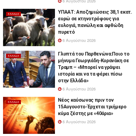
6 Αυγούστου 2026
ΥΠΑΑΤ: Αποζημιώσεις 38,1 εκατ.
ΕΛΛΆΔΑ
ευρώ σε κτηνοτρόφους για
ευλογιά, πανώλη και αφθώδη
πυρετό
6 Αυγούστου 2026
Γλυπτά του Παρθενώνα:Ποιο το
ΕΛΛΆΔΑ
μήνυμα Γεωργιάδη-Κυρανάκη σε
Τραμπ – «Μπορεί να γράψει
ιστορία και να τα φέρει πίσω
στην Ελλάδα»
6 Αυγούστου 2026
Νέος καύσωνας πριν τον
ΕΛΛΆΔΑ
15Αυγουστο-Έρχεται τριήμερο
κύμα ζέστης με «40άρια»
6 Αυγούστου 2026