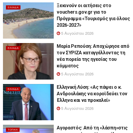
Ξεκινούν οι αιτήσεις στο
ΕΛΛΆΔΑ
vouchers.gov.gr για το
Πρόγραμμα «Τουρισμός για όλους
2026-2027»
5 Αυγούστου 2026
Μαρία Ρεπούση: Αποχώρησε από
ΕΛΛΆΔΑ
τον ΣΥΡΙΖΑ καταγγέλλοντας τη
νέα πορεία της ηγεσίας του
κόμματος
5 Αυγούστου 2026
Ελληνική Λύση: «Ας πάψει ο κ.
ΕΛΛΆΔΑ
Ανδρουλάκης να κοροϊδεύει τον
Έλληνα και να προκαλεί»
5 Αυγούστου 2026
Αγοραστός: Από τη «λάσπη»στις
ΤΟΠΙΚΆ