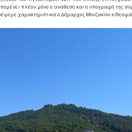
πομένει πλέον μόνο η ανάθεση και η υπογραφή της σύ
 ανέφερε χαρακτηριστικά ο Δήμαρχος Μουζακίου κ.Θεοφά