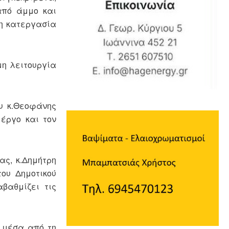
από άμμο και
 η κατεργασία
μη λειτουργία
υ κ.Θεοφάνης
έργο και τον
ας, κ.Δημήτρη
ου Δημοτικού
βαθμίζει τις
ε μέσα από τη