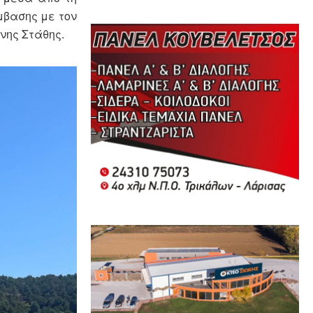
μβασης με τον
νης Στάθης.