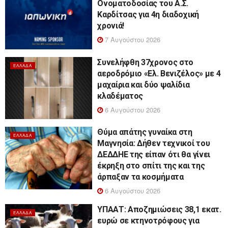
Ονοματοδοσίας του Α.Σ.
Καρδίτσας για 4η διαδοχική
χρονιά!
7 Αυγούστου 2026
Συνελήφθη 37χρονος στο
ΕΛΛΆΔΑ
αεροδρόμιο «Ελ. Βενιζέλος» με 4
μαχαίρια και δύο ψαλίδια
κλαδέματος
6 Αυγούστου 2026
Θύμα απάτης γυναίκα στη
ΕΛΛΆΔΑ
Μαγνησία: Δήθεν τεχνικοί του
ΔΕΔΔΗΕ της είπαν ότι θα γίνει
έκρηξη στο σπίτι της και της
άρπαξαν τα κοσμήματα
6 Αυγούστου 2026
ΥΠΑΑΤ: Αποζημιώσεις 38,1 εκατ.
ΕΛΛΆΔΑ
ευρώ σε κτηνοτρόφους για