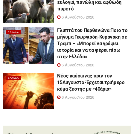
ευλογιά, πανώλη και αφθώδη
πυρετό
6 Αυγούστου 2026
Γλυπτά του Παρθενώνα:Ποιο το
ΕΛΛΆΔΑ
μήνυμα Γεωργιάδη-Κυρανάκη σε
Τραμπ – «Μπορεί να γράψει
ιστορία και να τα φέρει πίσω
στην Ελλάδα»
6 Αυγούστου 2026
Νέος καύσωνας πριν τον
ΕΛΛΆΔΑ
15Αυγουστο-Έρχεται τριήμερο
κύμα ζέστης με «40άρια»
6 Αυγούστου 2026