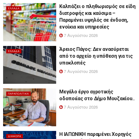
Καλπάζει ο πληθωρισμός σε είδη
ΕΛΛΆΔΑ
διατροφής και καύσιμα –
Παραμένει υψηλός σε ένδυση,
ενοίκια και υπηρεσίες
7 Αυγούστου 2026
Άρειος Πάγος: Δεν ανασύρεται
ΕΛΛΆΔΑ
από το αρχείο η υπόθεση για τις
υποκλοπές
7 Αυγούστου 2026
Μεγάλο έργο αγροτικής
ΠΑΡΑΠΟΛΙΤΙΚΆ
οδοποιίας στο Δήμο Μουζακίου..
7 Αυγούστου 2026
Η ΙΑΠΩΝΙΚΗ παραμένει Χορηγός
ΔΙΆΦΟΡΑ