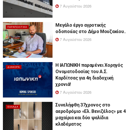
7 Αυγούστου 2026
Μεγάλο έργο αγροτικής
ΠΑΡΑΠΟΛΙΤΙΚΆ
οδοποιίας στο Δήμο Μουζακίου..
7 Αυγούστου 2026
Η ΙΑΠΩΝΙΚΗ παραμένει Χορηγός
ΔΙΆΦΟΡΑ
Ονοματοδοσίας του Α.Σ.
Καρδίτσας για 4η διαδοχική
χρονιά!
7 Αυγούστου 2026
Συνελήφθη 37χρονος στο
ΕΛΛΆΔΑ
αεροδρόμιο «Ελ. Βενιζέλος» με 4
μαχαίρια και δύο ψαλίδια
κλαδέματος