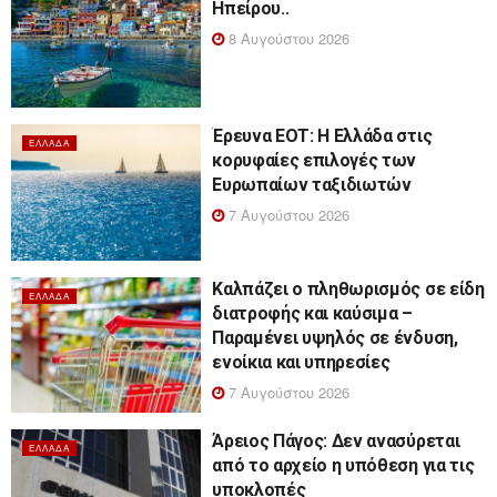
Ηπείρου..
8 Αυγούστου 2026
Έρευνα ΕΟΤ: Η Ελλάδα στις
ΕΛΛΆΔΑ
κορυφαίες επιλογές των
Ευρωπαίων ταξιδιωτών
7 Αυγούστου 2026
Καλπάζει ο πληθωρισμός σε είδη
ΕΛΛΆΔΑ
διατροφής και καύσιμα –
Παραμένει υψηλός σε ένδυση,
ενοίκια και υπηρεσίες
7 Αυγούστου 2026
Άρειος Πάγος: Δεν ανασύρεται
ΕΛΛΆΔΑ
από το αρχείο η υπόθεση για τις
υποκλοπές