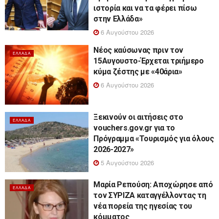
ιστορία και να τα φέρει πίσω
στην Ελλάδα»
6 Αυγούστου 2026
Νέος καύσωνας πριν τον
ΕΛΛΆΔΑ
15Αυγουστο-Έρχεται τριήμερο
κύμα ζέστης με «40άρια»
6 Αυγούστου 2026
Ξεκινούν οι αιτήσεις στο
ΕΛΛΆΔΑ
vouchers.gov.gr για το
Πρόγραμμα «Τουρισμός για όλους
2026-2027»
5 Αυγούστου 2026
Μαρία Ρεπούση: Αποχώρησε από
ΕΛΛΆΔΑ
τον ΣΥΡΙΖΑ καταγγέλλοντας τη
νέα πορεία της ηγεσίας του
κόμματος