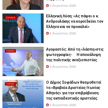
5 Αυγούστου 2026
Ελληνική Λύση: «Ας πάψει ο κ.
ΕΛΛΆΔΑ
Ανδρουλάκης να κοροϊδεύει τον
Έλληνα και να προκαλεί»
5 Αυγούστου 2026
Αγοραστός: Από τη «λάσπη»στις
ΤΟΠΙΚΆ
φωτογραφίες- Η αποκάλυψη
της πολιτικής αναξιοπιστίας
5 Αυγούστου 2026
Ο Δήμος Σοφάδων θεσμοθετεί
ΤΟΠΙΚΆ
τα «Βραβεία Αριστείας Ιτωνίας
Αθηνάς» για την επιβράβευση
της εκπαιδευτικής αριστείας.
5 Αυγούστου 2026