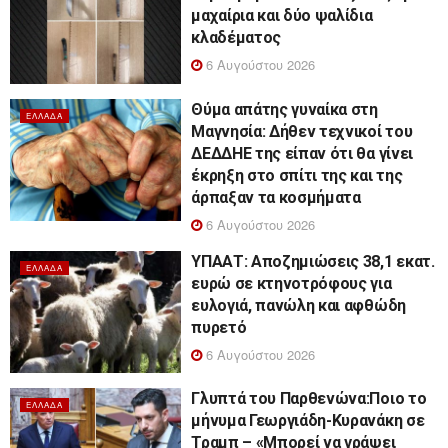
μαχαίρια και δύο ψαλίδια
κλαδέματος
6 Αυγούστου 2026
Θύμα απάτης γυναίκα στη
ΕΛΛΆΔΑ
Μαγνησία: Δήθεν τεχνικοί του
ΔΕΔΔΗΕ της είπαν ότι θα γίνει
έκρηξη στο σπίτι της και της
άρπαξαν τα κοσμήματα
6 Αυγούστου 2026
ΥΠΑΑΤ: Αποζημιώσεις 38,1 εκατ.
ΕΛΛΆΔΑ
ευρώ σε κτηνοτρόφους για
ευλογιά, πανώλη και αφθώδη
πυρετό
6 Αυγούστου 2026
Γλυπτά του Παρθενώνα:Ποιο το
ΕΛΛΆΔΑ
μήνυμα Γεωργιάδη-Κυρανάκη σε
Τραμπ – «Μπορεί να γράψει