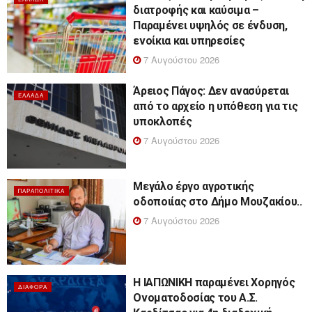
διατροφής και καύσιμα –
Παραμένει υψηλός σε ένδυση,
ενοίκια και υπηρεσίες
7 Αυγούστου 2026
Άρειος Πάγος: Δεν ανασύρεται
ΕΛΛΆΔΑ
από το αρχείο η υπόθεση για τις
υποκλοπές
7 Αυγούστου 2026
Μεγάλο έργο αγροτικής
ΠΑΡΑΠΟΛΙΤΙΚΆ
οδοποιίας στο Δήμο Μουζακίου..
7 Αυγούστου 2026
Η ΙΑΠΩΝΙΚΗ παραμένει Χορηγός
ΔΙΆΦΟΡΑ
Ονοματοδοσίας του Α.Σ.