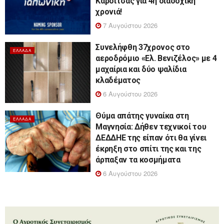
Καρδίτσας για 4η διαδοχική
χρονιά!
7 Αυγούστου 2026
Συνελήφθη 37χρονος στο
ΕΛΛΆΔΑ
αεροδρόμιο «Ελ. Βενιζέλος» με 4
μαχαίρια και δύο ψαλίδια
κλαδέματος
6 Αυγούστου 2026
Θύμα απάτης γυναίκα στη
ΕΛΛΆΔΑ
Μαγνησία: Δήθεν τεχνικοί του
ΔΕΔΔΗΕ της είπαν ότι θα γίνει
έκρηξη στο σπίτι της και της
άρπαξαν τα κοσμήματα
6 Αυγούστου 2026