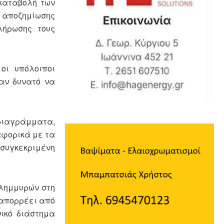
καταβολή των
ς αποζημίωσης
λήρωσης τους
οι υπόλοιποι
ταν δυνατό να
οδιαγράμματα,
αφορικά με τα
συγκεκριμένη
πλημμυρών στη
 απορρέει από
νικό διάστημα