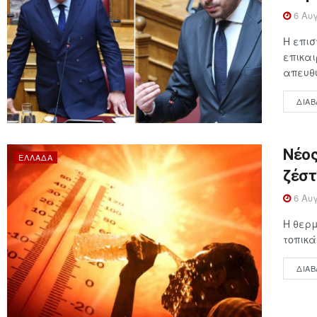
6 Αυγ
Η επι
επικαι
απευθύ
ΔΙΑΒ
Νέος
ΕΛΛΆΔΑ
ζέστ
6 Αυγ
Η θερμ
τοπικά
ΔΙΑΒ