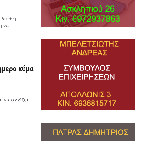
 διεθνή
η να
ήμερο κύμα
ο να αγγίζει