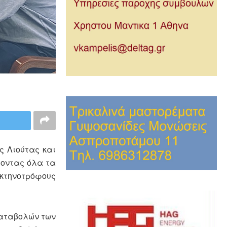
ς Λιούτας και
τοντας όλα τα
 κτηνοτρόφους
καταβολών των