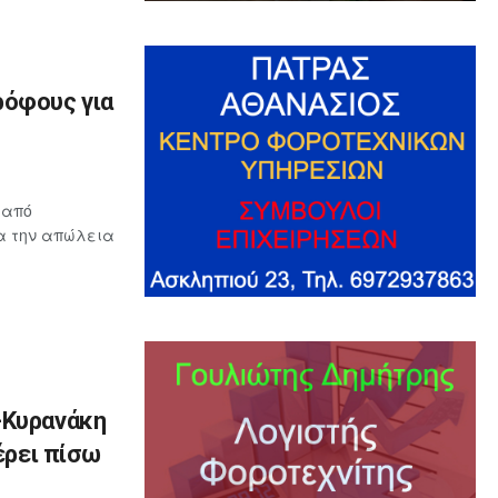
ρόφους για
 από
ια την απώλεια
-Κυρανάκη
έρει πίσω