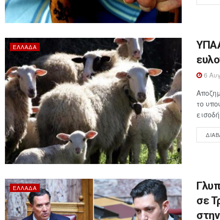
ΥΠΑΑ
ΕΛΛΆΔΑ
ευλο
6 Αυγ
Αποζημ
το υπο
εισοδή
ΔΙΑΒ
Γλυπ
ΕΛΛΆΔΑ
σε Τ
στην