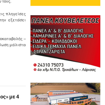
 τους.
τις πληγείσες
την εξετάσει
ροκαταβολής –
μίωση μάλιστα
ος» με 4