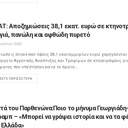
Τ: Αποζημιώσεις 38,1 εκατ. ευρώ σε κτηνοτ
γιά, πανώλη και αφθώδη πυρετό
ούστου 2026
ιώσεις συνολικού ύψους 38,1 εκατομμυρίων ευρώ χορηγούνται
υργείο Αγροτικής Ανάπτυξης και Τροφίμων σε κτηνοτρόφους γ
ματος που υπέστησαν κατά το πρώτο...
ΆΣΤΕ ΠΕΡΙΣΣΌΤΕΡΑ
τά του Παρθενώνα:Ποιο το μήνυμα Γεωργιάδη
ραμπ – «Μπορεί να γράψει ιστορία και να τα φ
 Ελλάδα»