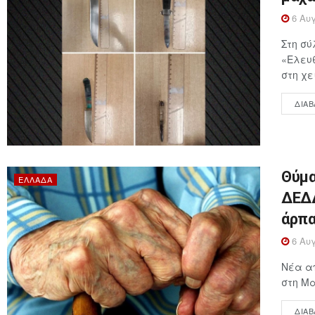
6 Αυγ
Στη σύ
«Ελευθ
στη χε
ΔΙΑΒ
Θύμα
ΕΛΛΆΔΑ
ΔΕΔΔ
άρπα
6 Αυγ
Νέα απ
στη Μα
ΔΙΑΒ