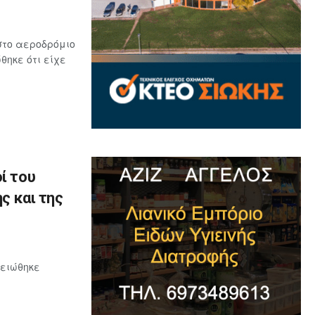
στο αεροδρόμιο
ηκε ότι είχε
ί του
ς και της
μειώθηκε