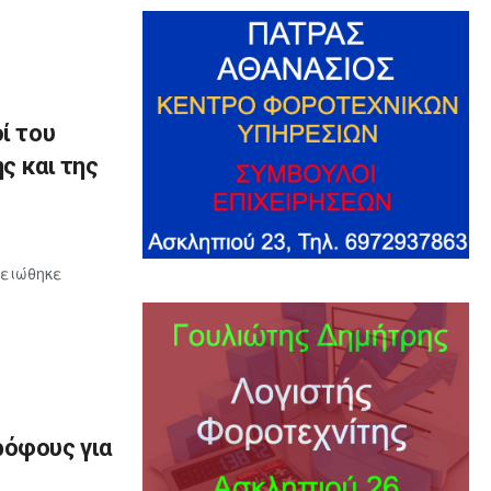
ί του
ς και της
μειώθηκε
ρόφους για