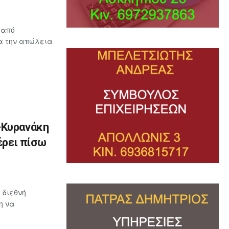
 από
ια την απώλεια
-Κυρανάκη
έρει πίσω
 διεθνή
η να