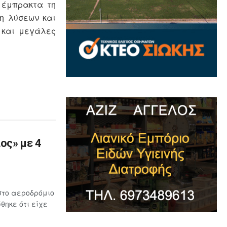
ι έμπρακτα τη
η λύσεων και
 και μεγάλες
ος» με 4
στο αεροδρόμιο
ηκε ότι είχε