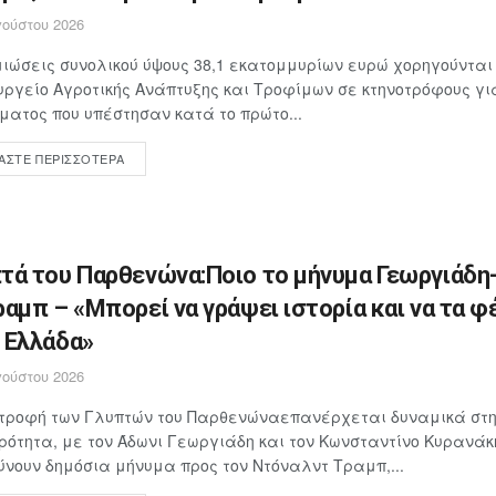
ούστου 2026
ιώσεις συνολικού ύψους 38,1 εκατομμυρίων ευρώ χορηγούνται
υργείο Αγροτικής Ανάπτυξης και Τροφίμων σε κτηνοτρόφους γ
ματος που υπέστησαν κατά το πρώτο...
ΆΣΤΕ ΠΕΡΙΣΣΌΤΕΡΑ
τά του Παρθενώνα:Ποιο το μήνυμα Γεωργιάδη
ραμπ – «Μπορεί να γράψει ιστορία και να τα φ
 Ελλάδα»
ούστου 2026
στροφή των Γλυπτών του Παρθενώναεπανέρχεται δυναμικά στη
ρότητα, με τον Άδωνι Γεωργιάδη και τον Κωνσταντίνο Κυρανάκ
νουν δημόσια μήνυμα προς τον Ντόναλντ Τραμπ,...