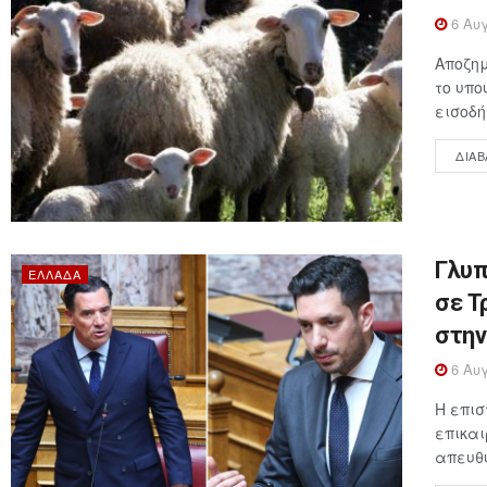
6 Αυγ
Αποζημ
το υπο
εισοδή
ΔΙΑΒ
Γλυπ
ΕΛΛΆΔΑ
σε Τ
στην
6 Αυγ
Η επι
επικαι
απευθύ