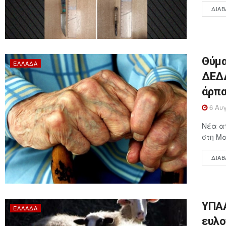
ΔΙΑΒ
Θύμα
ΕΛΛΆΔΑ
ΔΕΔΔ
άρπα
6 Αυγ
Νέα απ
στη Μα
ΔΙΑΒ
ΥΠΑΑ
ΕΛΛΆΔΑ
ευλο