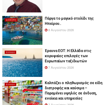
Πάργα το μαγικό στολίδι της
ΔΙΆΦΟΡΑ
Ηπείρου..
8 Αυγούστου 2026
Έρευνα ΕΟΤ: Η Ελλάδα στις
ΕΛΛΆΔΑ
κορυφαίες επιλογές των
Ευρωπαίων ταξιδιωτών
7 Αυγούστου 2026
Καλπάζει ο πληθωρισμός σε είδη
ΕΛΛΆΔΑ
διατροφής και καύσιμα –
Παραμένει υψηλός σε ένδυση,
ενοίκια και υπηρεσίες
7 Αυγούστου 2026