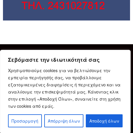
Σεβόμαστε την ιδιωτικότητά σας
Χρησιμοποιούμε cookies για να βελτιώσουμε την
εμπειρία περιήγησής σας, να προβάλλουμε
εξατομικευμένες διαφημίσεις ή περιεχόμενο και να
αναλύουμε την επισκεψιμότητά μας. Κάνοντας κλικ
στην επιλογή «Αποδοχή Όλων», συναινείτε στη χρήση
Δήλωση Συμμόρφωσης
Ταυτότητα
Όροι χρήσης
των cookies από εμάς.
Πολιτική προστασίας προσωπικών δεδομένων
Πολιτική Cookies
Προσαρμογή
Απόρριψη όλων
Αποδοχή όλων
© 2023 Karditsain.gr