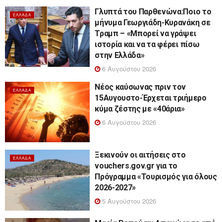
Γλυπτά του Παρθενώνα:Ποιο το
ΕΛΛΆΔΑ
μήνυμα Γεωργιάδη-Κυρανάκη σε
Τραμπ – «Μπορεί να γράψει
ιστορία και να τα φέρει πίσω
στην Ελλάδα»
6 Αυγούστου 2026
Νέος καύσωνας πριν τον
ΕΛΛΆΔΑ
15Αυγουστο-Έρχεται τριήμερο
κύμα ζέστης με «40άρια»
6 Αυγούστου 2026
Ξεκινούν οι αιτήσεις στο
ΕΛΛΆΔΑ
vouchers.gov.gr για το
Πρόγραμμα «Τουρισμός για όλους
2026-2027»
5 Αυγούστου 2026