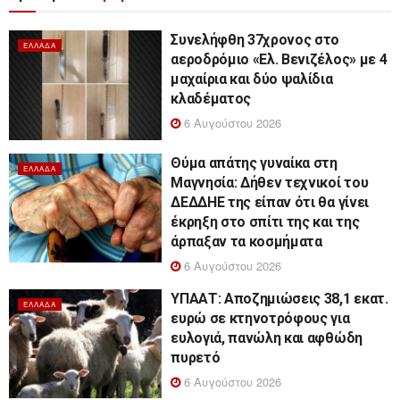
Συνελήφθη 37χρονος στο
ΕΛΛΆΔΑ
αεροδρόμιο «Ελ. Βενιζέλος» με 4
μαχαίρια και δύο ψαλίδια
κλαδέματος
6 Αυγούστου 2026
Θύμα απάτης γυναίκα στη
ΕΛΛΆΔΑ
Μαγνησία: Δήθεν τεχνικοί του
ΔΕΔΔΗΕ της είπαν ότι θα γίνει
έκρηξη στο σπίτι της και της
άρπαξαν τα κοσμήματα
6 Αυγούστου 2026
ΥΠΑΑΤ: Αποζημιώσεις 38,1 εκατ.
ΕΛΛΆΔΑ
ευρώ σε κτηνοτρόφους για
ευλογιά, πανώλη και αφθώδη
πυρετό
6 Αυγούστου 2026