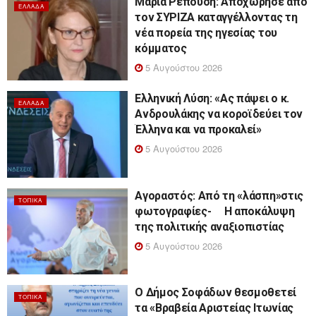
Μαρία Ρεπούση: Αποχώρησε από
ΕΛΛΆΔΑ
τον ΣΥΡΙΖΑ καταγγέλλοντας τη
νέα πορεία της ηγεσίας του
κόμματος
5 Αυγούστου 2026
Ελληνική Λύση: «Ας πάψει ο κ.
ΕΛΛΆΔΑ
Ανδρουλάκης να κοροϊδεύει τον
Έλληνα και να προκαλεί»
5 Αυγούστου 2026
Αγοραστός: Από τη «λάσπη»στις
ΤΟΠΙΚΆ
φωτογραφίες- Η αποκάλυψη
της πολιτικής αναξιοπιστίας
5 Αυγούστου 2026
Ο Δήμος Σοφάδων θεσμοθετεί
ΤΟΠΙΚΆ
τα «Βραβεία Αριστείας Ιτωνίας