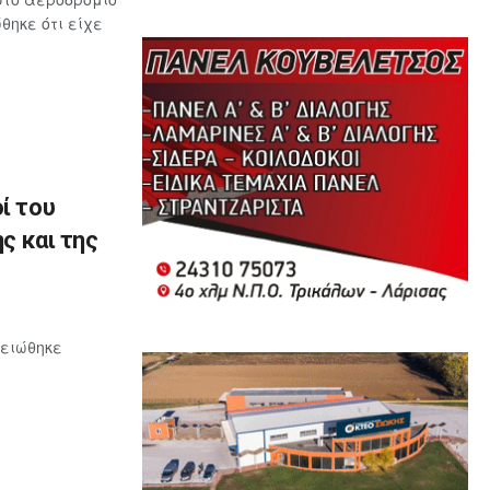
ηκε ότι είχε
ί του
ς και της
μειώθηκε