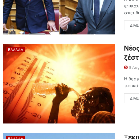
επικαι
απευθύ
ΔΙΑΒ
Νέος
ΕΛΛΆΔΑ
ζέστ
6 Αυγ
Η θερμ
τοπικά
ΔΙΑΒ
Ξεκι
ΕΛΛΆΔΑ