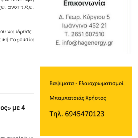
χει αναπτύξει
ου να ιδρύσει
τική παρουσία
ος» με 4
στο αεροδρόμιο