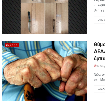
«Ελευθ
στη χε
ΔΙΑΒ
Θύμα
ΕΛΛΆΔΑ
ΔΕΔΔ
άρπα
6 Αυγ
Νέα απ
στη Μα
ΔΙΑΒ