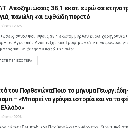
Τ: Αποζημιώσεις 38,1 εκατ. ευρώ σε κτηνοτ
γιά, πανώλη και αφθώδη πυρετό
ούστου 2026
ιώσεις συνολικού ύψους 38,1 εκατομμυρίων ευρώ χορηγούνται
υργείο Αγροτικής Ανάπτυξης και Τροφίμων σε κτηνοτρόφους γ
ματος που υπέστησαν κατά το πρώτο...
ΆΣΤΕ ΠΕΡΙΣΣΌΤΕΡΑ
τά του Παρθενώνα:Ποιο το μήνυμα Γεωργιάδη
ραμπ – «Μπορεί να γράψει ιστορία και να τα φ
 Ελλάδα»
ούστου 2026
στροφή των Γλυπτών του Παρθενώναεπανέρχεται δυναμικά στη