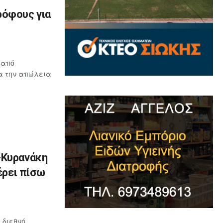
ρόφους για
 από
ια την απώλεια
-Κυρανάκη
έρει πίσω
 διεθνή