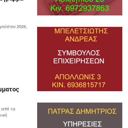
γούστου 2026,
όμματος
 από τα
ρική