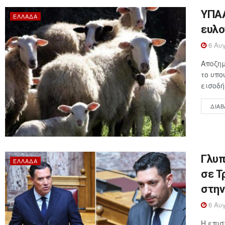
ΥΠΑΑ
ΕΛΛΆΔΑ
ευλο
6 Αυγ
Αποζημ
το υπο
εισοδή
ΔΙΑΒ
Γλυπ
ΕΛΛΆΔΑ
σε Τ
στην
6 Αυγ
Η επι