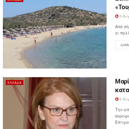
«Του
5 Αυγ
Από σή
οι πολ
ΔΙΑΒ
Μαρί
ΕΛΛΆΔΑ
κατα
5 Αυγ
Την απ
κορυφα
Επιτρο