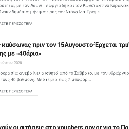
ρότητα, με τον Άδωνι Γεωργιάδη και τον Κωνσταντίνο Κυρανάκ
νουν δημόσια μήνυμα προς τον Ντόναλντ Τραμπ,...
ΆΣΤΕ ΠΕΡΙΣΣΌΤΕΡΑ
 καύσωνας πριν τον 15Αυγουστο-Έρχεται τρι
ης με «40άρια»
ούστου 2026
οκρασία ανεβαίνει αισθητά από το Σάββατο, με τον υδράργυρ
 τους 40 βαθμούς. Μελτέμια έως 7 μποφόρ...
ΆΣΤΕ ΠΕΡΙΣΣΌΤΕΡΑ
νούν οι αιτήσεις στο vouchers.gov.gr για το Π