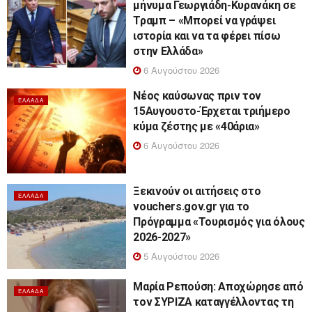
μήνυμα Γεωργιάδη-Κυρανάκη σε
Τραμπ – «Μπορεί να γράψει
ιστορία και να τα φέρει πίσω
στην Ελλάδα»
6 Αυγούστου 2026
Νέος καύσωνας πριν τον
ΕΛΛΆΔΑ
15Αυγουστο-Έρχεται τριήμερο
κύμα ζέστης με «40άρια»
6 Αυγούστου 2026
Ξεκινούν οι αιτήσεις στο
ΕΛΛΆΔΑ
vouchers.gov.gr για το
Πρόγραμμα «Τουρισμός για όλους
2026-2027»
5 Αυγούστου 2026
Μαρία Ρεπούση: Αποχώρησε από
ΕΛΛΆΔΑ
τον ΣΥΡΙΖΑ καταγγέλλοντας τη