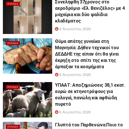
Συνελήφθη 37χρονος στο
ΕΛΛΆΔΑ
αεροδρόμιο «Ελ. Βενιζέλος» με 4
μαχαίρια και δύο ψαλίδια
κλαδέματος
6 Αυγούστου 2026
Θύμα απάτης γυναίκα στη
ΕΛΛΆΔΑ
Μαγνησία: Δήθεν τεχνικοί του
ΔΕΔΔΗΕ της είπαν ότι θα γίνει
έκρηξη στο σπίτι της και της
άρπαξαν τα κοσμήματα
6 Αυγούστου 2026
ΥΠΑΑΤ: Αποζημιώσεις 38,1 εκατ.
ΕΛΛΆΔΑ
ευρώ σε κτηνοτρόφους για
ευλογιά, πανώλη και αφθώδη
πυρετό
6 Αυγούστου 2026
Γλυπτά του Παρθενώνα:Ποιο το
ΕΛΛΆΔΑ