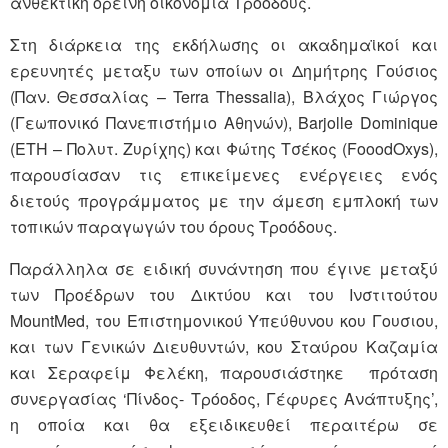
ανθεκτική ορεινή οικονομία Τροόδους.
Στη διάρκεια της εκδήλωσης οι ακαδημαϊκοί και
ερευνητές μεταξυ των οποίων οι Δημήτρης Γούσιος
(Παν. Θεσσαλίας – Terra Thessalia), Βλάχος Γιώργος
(Γεωπονικό Πανεπιστήμιο Αθηνών), Barjolle Dominique
(ETH – Πολυτ. Ζυρίχης) και Φώτης Τσέκος (FooodOxys),
παρουσίασαν τις επικείμενες ενέργειες ενός
διετούς προγράμματος με την άμεση εμπλοκή των
τοπικών παραγωγών του όρους Τροόδους.
Παράλληλα σε ειδική συνάντηση που έγινε μεταξύ
των Προέδρων του Δικτύου και του Ινστιτούτου
MountMed, του Επιστημονικού Υπεύθυνου κου Γουσιου,
και των Γενικών Διευθυντών, κου Σταύρου Καζαμία
και Σεραφείμ Φελέκη, παρουσιάστηκε πρόταση
συνεργασίας ‘Πίνδος- Τρόοδος, Γέφυρες Ανάπτυξης’,
η οποία και θα εξειδικευθεί περαιτέρω σε