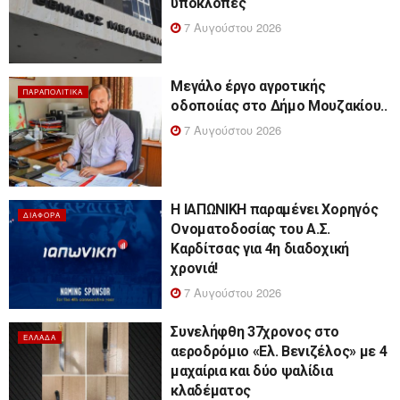
υποκλοπές
7 Αυγούστου 2026
Μεγάλο έργο αγροτικής
ΠΑΡΑΠΟΛΙΤΙΚΆ
οδοποιίας στο Δήμο Μουζακίου..
7 Αυγούστου 2026
Η ΙΑΠΩΝΙΚΗ παραμένει Χορηγός
ΔΙΆΦΟΡΑ
Ονοματοδοσίας του Α.Σ.
Καρδίτσας για 4η διαδοχική
χρονιά!
7 Αυγούστου 2026
Συνελήφθη 37χρονος στο
ΕΛΛΆΔΑ
αεροδρόμιο «Ελ. Βενιζέλος» με 4
μαχαίρια και δύο ψαλίδια
κλαδέματος