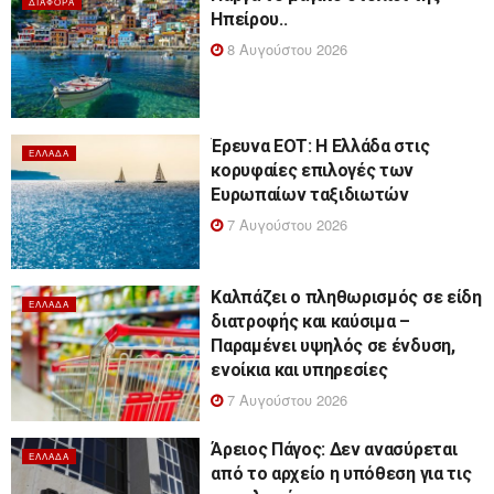
ΔΙΆΦΟΡΑ
Ηπείρου..
8 Αυγούστου 2026
Έρευνα ΕΟΤ: Η Ελλάδα στις
ΕΛΛΆΔΑ
κορυφαίες επιλογές των
Ευρωπαίων ταξιδιωτών
7 Αυγούστου 2026
Καλπάζει ο πληθωρισμός σε είδη
ΕΛΛΆΔΑ
διατροφής και καύσιμα –
Παραμένει υψηλός σε ένδυση,
ενοίκια και υπηρεσίες
7 Αυγούστου 2026
Άρειος Πάγος: Δεν ανασύρεται
ΕΛΛΆΔΑ
από το αρχείο η υπόθεση για τις