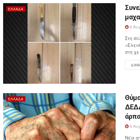
Συνε
ΕΛΛΆΔΑ
μαχα
6 Αυγ
Στη σύ
«Ελευθ
στη χε
ΔΙΑΒ
Θύμα
ΕΛΛΆΔΑ
ΔΕΔΔ
άρπα
6 Αυγ
Νέα απ