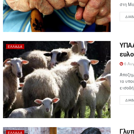
στη Μα
ΔΙΑΒ
ΥΠΑΑ
ΕΛΛΆΔΑ
ευλο
6 Αυγ
Αποζημ
το υπο
εισοδή
ΔΙΑΒ
Γλυπ
ΕΛΛΆΔΑ