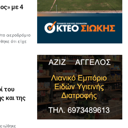
ος» με 4
στο αεροδρόμιο
ηκε ότι είχε
ί του
ς και της
μειώθηκε