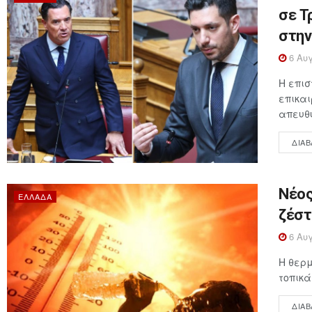
σε Τ
στην
6 Αυγ
Η επι
επικαι
απευθύ
ΔΙΑΒ
Νέος
ΕΛΛΆΔΑ
ζέστ
6 Αυγ
Η θερμ
τοπικά
ΔΙΑΒ