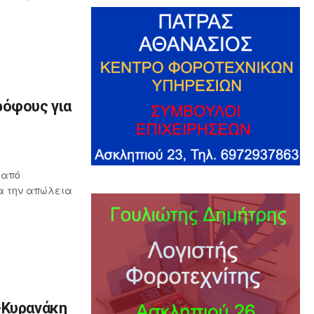
ρόφους για
 από
ια την απώλεια
-Κυρανάκη