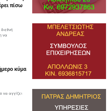
έρει πίσω
 διεθνή
η να
ήμερο κύμα
ο να αγγίζει