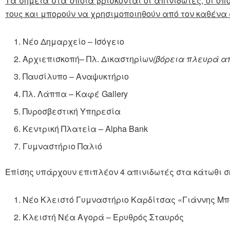
Τα σημεία στα οποία βρίσκονται οι απινιδωτές, οι οπ
τους και μπορούν να χρησιμοποιηθούν από τον καθένα 
Νέο Δημαρχείο – Ισόγειο
Αρχιεπισκοπή– Πλ. Δικαστηρίων
(βόρεια πλευρά απ
Παυσίλυπο – Αναψυκτήριο
Πλ. Λάππα – Καφέ Gallery
Πυροσβεστική Υπηρεσία
Κεντρική Πλατεία – Alpha Bank
Γυμναστήριο Παλιό
Επίσης υπάρχουν επιπλέον 4 απινιδωτές στα κάτωθι σ
Νέο Κλειστό Γυμναστήριο Καρδίτσας «Γιάννης Μ
Κλειστή Νέα Αγορά – Ερυθρός Σταυρός