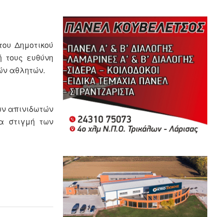
του Δημοτικού
ή τους ευθύνη
ών αθλητών.
ων απινιδωτών
α στιγμή των