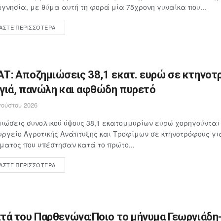
γνησία, με θύμα αυτή τη φορά μία 75χρονη γυναίκα που...
ΆΣΤΕ ΠΕΡΙΣΣΌΤΕΡΑ
Τ: Αποζημιώσεις 38,1 εκατ. ευρώ σε κτηνοτ
γιά, πανώλη και αφθώδη πυρετό
ούστου 2026
ιώσεις συνολικού ύψους 38,1 εκατομμυρίων ευρώ χορηγούνται
υργείο Αγροτικής Ανάπτυξης και Τροφίμων σε κτηνοτρόφους γ
ματος που υπέστησαν κατά το πρώτο...
ΆΣΤΕ ΠΕΡΙΣΣΌΤΕΡΑ
τά του Παρθενώνα:Ποιο το μήνυμα Γεωργιάδη