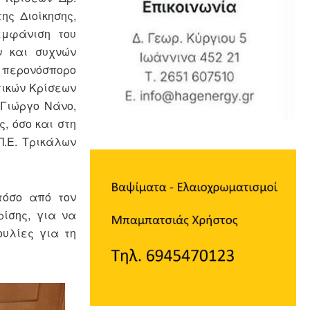
ης Διοίκησης,
εμφάνιση του
ν και συχνών
 περονόσπορο
τικών Κρίσεων
Γιώργο Νάνο,
, όσο και στη
Π.Ε. Τρικάλων
τόσο από τον
ίσης, για να
υλίες για τη