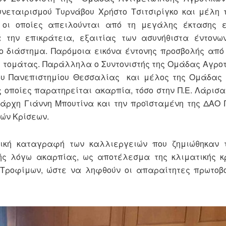
υνεταιρισμού Τυρνάβου Χρήστο Τσιτσιρίγκο και μέλη τ
 οι οποίες απειλούνται από τη μεγάλης έκτασης 
την επικράτεια, εξαιτίας των ασυνήθιστα έντονω
ο διάστημα. Παρόμοια εικόνα έντονης προσβολής από
ς τομάτας. Παράλληλα ο Συντονιστής της Ομάδας Αγρο
του Πανεπιστημίου Θεσσαλίας και μέλος της Ομάδας 
οποίες παρατηρείται ακαρπία, τόσο στην Π.Ε. Λάρισας
ιάρχη Γιάννη Μπουτίνα και την προϊσταμένη της ΔΑΟ 
ών Κρίσεων.
ική καταγραφή των καλλιεργειών που ζημιώθηκαν 
ς λόγω ακαρπίας, ως αποτέλεσμα της κλιματικής κρ
 Τροφίμων, ώστε να ληφθούν οι απαραίτητες πρωτοβο