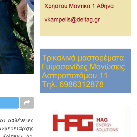
αι ασθένειες
εριφερειάρχης
 Κρίσεων Δρ.