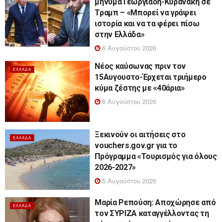
μήνυμα Γεωργιάδη-Κυρανάκη σε
Τραμπ – «Μπορεί να γράψει
ιστορία και να τα φέρει πίσω
στην Ελλάδα»
6 Αυγούστου 2026
Νέος καύσωνας πριν τον
ΕΛΛΆΔΑ
15Αυγουστο-Έρχεται τριήμερο
κύμα ζέστης με «40άρια»
6 Αυγούστου 2026
Ξεκινούν οι αιτήσεις στο
ΕΛΛΆΔΑ
vouchers.gov.gr για το
Πρόγραμμα «Τουρισμός για όλους
2026-2027»
5 Αυγούστου 2026
Μαρία Ρεπούση: Αποχώρησε από
ΕΛΛΆΔΑ
τον ΣΥΡΙΖΑ καταγγέλλοντας τη