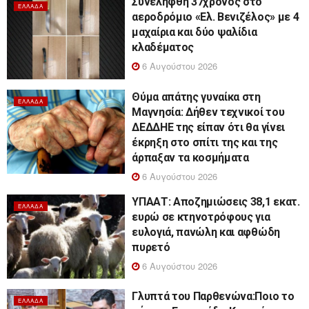
Συνελήφθη 37χρονος στο
ΕΛΛΆΔΑ
αεροδρόμιο «Ελ. Βενιζέλος» με 4
μαχαίρια και δύο ψαλίδια
κλαδέματος
6 Αυγούστου 2026
Θύμα απάτης γυναίκα στη
ΕΛΛΆΔΑ
Μαγνησία: Δήθεν τεχνικοί του
ΔΕΔΔΗΕ της είπαν ότι θα γίνει
έκρηξη στο σπίτι της και της
άρπαξαν τα κοσμήματα
6 Αυγούστου 2026
ΥΠΑΑΤ: Αποζημιώσεις 38,1 εκατ.
ΕΛΛΆΔΑ
ευρώ σε κτηνοτρόφους για
ευλογιά, πανώλη και αφθώδη
πυρετό
6 Αυγούστου 2026
Γλυπτά του Παρθενώνα:Ποιο το
ΕΛΛΆΔΑ