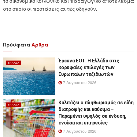
το οικονομικό κοινωνικό και παραγωγικό αποτέλεσμα
στο οποίο οι προτάσεις αυτές οδηγούν.
Πρόσφατα
Άρθρα
Έρευνα ΕΟΤ: Η Ελλάδα στις
ΕΛΛΆΔΑ
κορυφαίες επιλογές των
Ευρωπαίων ταξιδιωτών
7 Αυγούστου 2026
Καλπάζει ο πληθωρισμός σε είδη
ΕΛΛΆΔΑ
διατροφής και καύσιμα –
Παραμένει υψηλός σε ένδυση,
ενοίκια και υπηρεσίες
7 Αυγούστου 2026