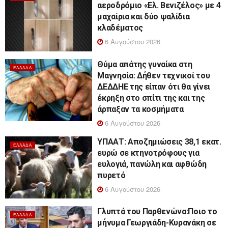
αεροδρόμιο «Ελ. Βενιζέλος» με 4
μαχαίρια και δύο ψαλίδια
κλαδέματος
6 Αυγούστου 2026
Θύμα απάτης γυναίκα στη
ΕΛΛΆΔΑ
Μαγνησία: Δήθεν τεχνικοί του
ΔΕΔΔΗΕ της είπαν ότι θα γίνει
έκρηξη στο σπίτι της και της
άρπαξαν τα κοσμήματα
6 Αυγούστου 2026
ΥΠΑΑΤ: Αποζημιώσεις 38,1 εκατ.
ΕΛΛΆΔΑ
ευρώ σε κτηνοτρόφους για
ευλογιά, πανώλη και αφθώδη
πυρετό
6 Αυγούστου 2026
Γλυπτά του Παρθενώνα:Ποιο το
ΕΛΛΆΔΑ
μήνυμα Γεωργιάδη-Κυρανάκη σε