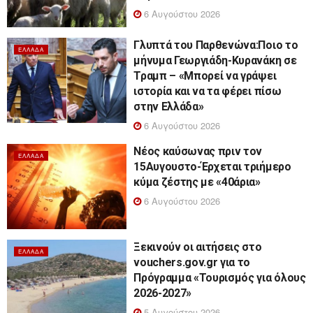
6 Αυγούστου 2026
Γλυπτά του Παρθενώνα:Ποιο το
ΕΛΛΆΔΑ
μήνυμα Γεωργιάδη-Κυρανάκη σε
Τραμπ – «Μπορεί να γράψει
ιστορία και να τα φέρει πίσω
στην Ελλάδα»
6 Αυγούστου 2026
Νέος καύσωνας πριν τον
ΕΛΛΆΔΑ
15Αυγουστο-Έρχεται τριήμερο
κύμα ζέστης με «40άρια»
6 Αυγούστου 2026
Ξεκινούν οι αιτήσεις στο
ΕΛΛΆΔΑ
vouchers.gov.gr για το
Πρόγραμμα «Τουρισμός για όλους
2026-2027»
5 Αυγούστου 2026