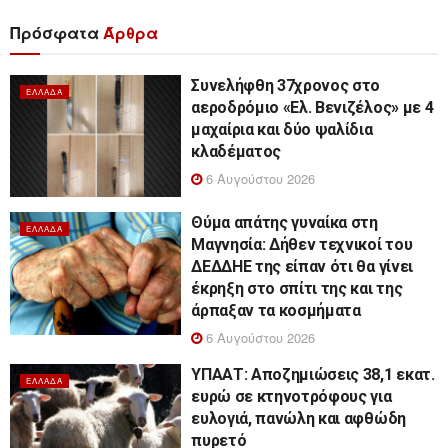
Πρόσφατα
Άρθρα
Συνελήφθη 37χρονος στο
ΕΛΛΆΔΑ
αεροδρόμιο «Ελ. Βενιζέλος» με 4
μαχαίρια και δύο ψαλίδια
κλαδέματος
6 Αυγούστου 2026
Θύμα απάτης γυναίκα στη
ΕΛΛΆΔΑ
Μαγνησία: Δήθεν τεχνικοί του
ΔΕΔΔΗΕ της είπαν ότι θα γίνει
έκρηξη στο σπίτι της και της
άρπαξαν τα κοσμήματα
6 Αυγούστου 2026
ΥΠΑΑΤ: Αποζημιώσεις 38,1 εκατ.
ΕΛΛΆΔΑ
ευρώ σε κτηνοτρόφους για
ευλογιά, πανώλη και αφθώδη
πυρετό