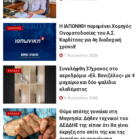
Η ΙΑΠΩΝΙΚΗ παραμένει Χορηγός
ΔΙΆΦΟΡΑ
Ονοματοδοσίας του Α.Σ.
Καρδίτσας για 4η διαδοχική
χρονιά!
7 Αυγούστου 2026
Συνελήφθη 37χρονος στο
ΕΛΛΆΔΑ
αεροδρόμιο «Ελ. Βενιζέλος» με 4
μαχαίρια και δύο ψαλίδια
κλαδέματος
6 Αυγούστου 2026
Θύμα απάτης γυναίκα στη
ΕΛΛΆΔΑ
Μαγνησία: Δήθεν τεχνικοί του
ΔΕΔΔΗΕ της είπαν ότι θα γίνει
έκρηξη στο σπίτι της και της
άρπαξαν τα κοσμήματα