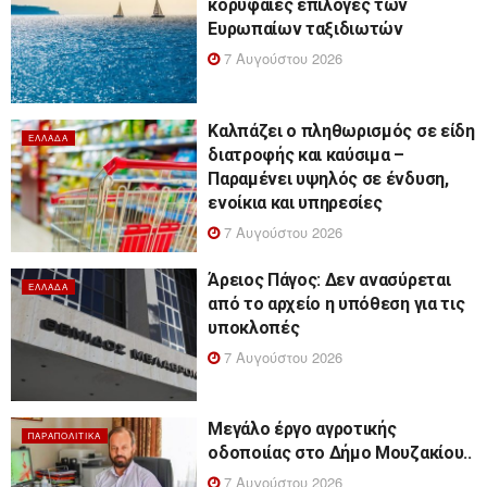
κορυφαίες επιλογές των
Ευρωπαίων ταξιδιωτών
7 Αυγούστου 2026
Καλπάζει ο πληθωρισμός σε είδη
ΕΛΛΆΔΑ
διατροφής και καύσιμα –
Παραμένει υψηλός σε ένδυση,
ενοίκια και υπηρεσίες
7 Αυγούστου 2026
Άρειος Πάγος: Δεν ανασύρεται
ΕΛΛΆΔΑ
από το αρχείο η υπόθεση για τις
υποκλοπές
7 Αυγούστου 2026
Μεγάλο έργο αγροτικής
ΠΑΡΑΠΟΛΙΤΙΚΆ
οδοποιίας στο Δήμο Μουζακίου..
7 Αυγούστου 2026