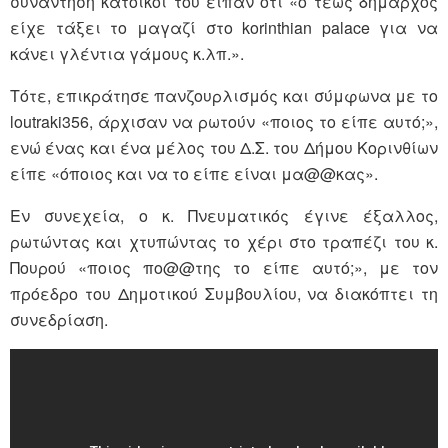
συνάντηση κάτοικοι του είπαν ότι «ο τέως δήμαρχος
είχε τάξει το μαγαζί στο korinthian palace για να
κάνει γλέντια γάμους κ.λπ.».
Τότε, επικράτησε πανζουρλισμός και σύμφωνα με το
loutraki356, άρχισαν να ρωτούν «ποιος το είπε αυτό;»,
ενώ ένας και ένα μέλος του Δ.Σ. του Δήμου Κορινθίων
είπε «όποιος και να το είπε είναι μα@@κας».
Εν συνεχεία, ο κ. Πνευματικός έγινε έξαλλος,
ρωτώντας και χτυπώντας το χέρι στο τραπέζι του κ.
Πουρού «ποιος πο@@της το είπε αυτό;», με τον
πρόεδρο του Δημοτικού Συμβουλίου, να διακόπτει τη
συνεδρίαση.