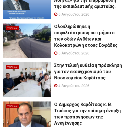
Αθηνάς» για την επιβράβευση
της εκπαιδευτικής αριστείας.
5 Αυγούστου 2026
Ολοκληρώθηκε η
ΤΟΠΙΚΆ
ασφαλτόστρωση σε τμήματα
των οδών Ανθέων και
Κολοκοτρώνη στους Σοφάδες
5 Αυγούστου 2026
Στην τελική ευθεία η πρόσκληση
ΤΟΠΙΚΆ
για τον εκσυγχρονισμό του
Νοσοκομείου Καρδίτσας
4 Αυγούστου 2026
Ο Δήμαρχος Καρδίτσας κ. Β.
ΤΟΠΙΚΆ
Τσιάκος για την επίσημη έναρξη
των προπονήσεων της
Αναγέννησης