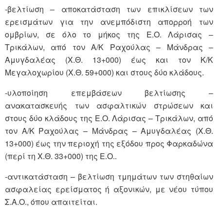
-βελτίωση – αποκατάσταση των επικλίσεων των
ερεισμάτων για την ανεμπόδιστη απορροή των
ομβρίων, σε όλο το μήκος της Ε.Ο. Λάρισας –
Τρικάλων, από τον Α/Κ Ραχούλας – Μάνδρας –
Αμυγδαλέας (Χ.Θ. 13+000) έως και τον Κ/Κ
Μεγαλοχωρίου (Χ.Θ. 59+000) και στους δύο κλάδους.
-υλοποίηση επεμβάσεων βελτίωσης –
ανακατασκευής των ασφαλτικών στρώσεων και
στους δύο κλάδους της Ε.Ο. Λάρισας – Τρικάλων, από
τον Α/Κ Ραχούλας – Μάνδρας – Αμυγδαλέας (Χ.Θ.
13+000) έως την περιοχή της εξόδου προς Φαρκαδώνα
(περί τη Χ.Θ. 33+000) της Ε.Ο..
-αντικατάσταση – βελτίωση τμημάτων των στηθαίων
ασφαλείας ερείσματος ή αξονικών, με νέου τύπου
Σ.Α.Ο., όπου απαιτείται.