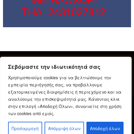
Σεβόμαστε την ιδιωτικότητά σας
Χρησιμοποιούμε cookies για να βελτιώσουμε την
εμπειρία περιήγησής σας, να προβάλλουμε
εξατομικευμένες διαφημίσεις ή περιεχόμενο και να
αναλύουμε την επισκεψιμότητά μας. Κάνοντας κλικ
στην επιλογή «Αποδοχή Όλων», συναινείτε στη χρήση
Δήλωση Συμμόρφωσης
Ταυτότητα
Όροι χρήσης
των cookies από εμάς.
Πολιτική προστασίας προσωπικών δεδομένων
Πολιτική Cookies
Προσαρμογή
Απόρριψη όλων
Αποδοχή όλων
© 2023 Karditsain.gr