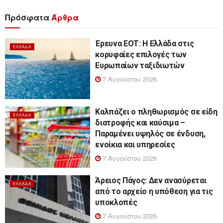
Πρόσφατα
Άρθρα
Έρευνα ΕΟΤ: Η Ελλάδα στις
ΕΛΛΆΔΑ
κορυφαίες επιλογές των
Ευρωπαίων ταξιδιωτών
7 Αυγούστου 2026
Καλπάζει ο πληθωρισμός σε είδη
ΕΛΛΆΔΑ
διατροφής και καύσιμα –
Παραμένει υψηλός σε ένδυση,
ενοίκια και υπηρεσίες
7 Αυγούστου 2026
Άρειος Πάγος: Δεν ανασύρεται
ΕΛΛΆΔΑ
από το αρχείο η υπόθεση για τις
υποκλοπές
7 Αυγούστου 2026