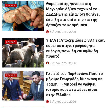
Θύμα απάτης γυναίκα στη
ΕΛΛΆΔΑ
Μαγνησία: Δήθεν τεχνικοί του
ΔΕΔΔΗΕ της είπαν ότι θα γίνει
έκρηξη στο σπίτι της και της
άρπαξαν τα κοσμήματα
6 Αυγούστου 2026
ΥΠΑΑΤ: Αποζημιώσεις 38,1 εκατ.
ΕΛΛΆΔΑ
ευρώ σε κτηνοτρόφους για
ευλογιά, πανώλη και αφθώδη
πυρετό
6 Αυγούστου 2026
Γλυπτά του Παρθενώνα:Ποιο το
ΕΛΛΆΔΑ
μήνυμα Γεωργιάδη-Κυρανάκη σε
Τραμπ – «Μπορεί να γράψει
ιστορία και να τα φέρει πίσω
στην Ελλάδα»
6 Αυγούστου 2026