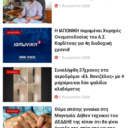
7 Αυγούστου 2026
Η ΙΑΠΩΝΙΚΗ παραμένει Χορηγός
ΔΙΆΦΟΡΑ
Ονοματοδοσίας του Α.Σ.
Καρδίτσας για 4η διαδοχική
χρονιά!
7 Αυγούστου 2026
Συνελήφθη 37χρονος στο
ΕΛΛΆΔΑ
αεροδρόμιο «Ελ. Βενιζέλος» με 4
μαχαίρια και δύο ψαλίδια
κλαδέματος
6 Αυγούστου 2026
Θύμα απάτης γυναίκα στη
ΕΛΛΆΔΑ
Μαγνησία: Δήθεν τεχνικοί του
ΔΕΔΔΗΕ της είπαν ότι θα γίνει