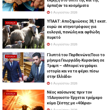
έκρηξη στο σπίτι της και της
άρπαξαν τα κοσμήματα
6 Αυγούστου 2026
ΥΠΑΑΤ: Αποζημιώσεις 38,1 εκατ.
ΕΛΛΆΔΑ
ευρώ σε κτηνοτρόφους για
ευλογιά, πανώλη και αφθώδη
πυρετό
6 Αυγούστου 2026
Γλυπτά του Παρθενώνα:Ποιο το
ΕΛΛΆΔΑ
μήνυμα Γεωργιάδη-Κυρανάκη σε
Τραμπ – «Μπορεί να γράψει
ιστορία και να τα φέρει πίσω
στην Ελλάδα»
6 Αυγούστου 2026
Νέος καύσωνας πριν τον
ΕΛΛΆΔΑ
15Αυγουστο-Έρχεται τριήμερο
κύμα ζέστης με «40άρια»
6 Αυγούστου 2026