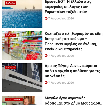
Έρευνα ΕΟΤ: Η Ελλάδα στις
ΕΛΛΆΔΑ
κορυφαίες επιλογές των
Ευρωπαίων ταξιδιωτών
7 Αυγούστου 2026
Καλπάζει ο πληθωρισμός σε είδη
ΕΛΛΆΔΑ
διατροφής και καύσιμα –
Παραμένει υψηλός σε ένδυση,
ενοίκια και υπηρεσίες
7 Αυγούστου 2026
Άρειος Πάγος: Δεν ανασύρεται
ΕΛΛΆΔΑ
από το αρχείο η υπόθεση για τις
υποκλοπές
7 Αυγούστου 2026
Μεγάλο έργο αγροτικής
ΠΑΡΑΠΟΛΙΤΙΚΆ
οδοποιίας στο Δήμο Μουζακίου..